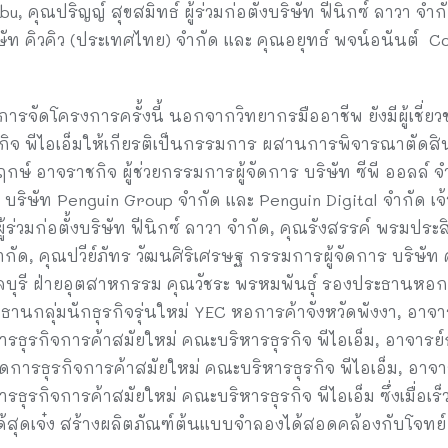
u, คุณปริญญ์ สุขสมิทธ์ ผู้ร่วมก่อตั้งบริษัท ฟีนิกซ์ ลาวา จำ
ิษัท คิวคิว (ประเทศไทย) จำกัด และ คุณอยุทธ์ พจน์อนันต์ C
จัดโครงการครั้งนี้ นอกจากวิทยากรมืออาชีพ ยังมีผู้เชี่ย
จ พีไอเอ็มให้เกียรติเป็นกรรมการ ผสานการพิจารณาตัดสินทั
กษ์ อาจราชกิจ ผู้ช่วยกรรมการผู้จัดการ บริษัท ซีพี ออลล์ 
 บริษัท Penguin Group จำกัด และ Penguin Digital จำกัด เจ
ู้ร่วมก่อตั้งบริษัท ฟีนิกซ์ ลาวา จำกัด, คุณรังสรรค์ พรมประส
ำกัด, คุณปวีย์ภัทร วัฒนศิริเศรษฐ กรรมการผู้จัดการ บริษัท
บุรี ฝ่ายอุตสาหกรรม คุณวัชระ พรหมพันธุ์ รองประธานหอการ
นกลุ่มนักธุรกิจรุ่นใหม่ YEC หอการค้าจังหวัดพังงา, อาจาร
ารธุรกิจการค้าสมัยใหม่ คณะบริหารธุรกิจ พีไอเอ็ม, อาจ
ดการธุรกิจการค้าสมัยใหม่ คณะบริหารธุรกิจ พีไอเอ็ม, อาจ
ธุรกิจการค้าสมัยใหม่ คณะบริหารธุรกิจ พีไอเอ็ม ซึ่งเมื่อเร็
ดียได้สุดเจ๋ง สร้างผลิตภัณฑ์ต้นแบบจำลองได้สอดคล้องกับโจท