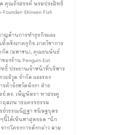
กัด คุณรังสรรค์ พรมประสิทธิ์
o-Founder Shinsen Fish
วชาญด้านการทำธุรกิจและ
้งเชิงภาคธุกิจ ภาควิชาการ
จำกัด (มหาชน), คุณธนพันธ์
้าของร้าน Penguin Eat
ิทธิ์ ประธานเจ้าหน้าที่บริหาร
 ควอลิวูด จำกัด และรอง
ค้าจังหวัดพังงา ฝ่าย
ย์.ดร. เพ็ญพัตรา ทาสระคู
ารย์กฤตภพ วรอครรธรรม
ารย์วรรณนัฎฐา ขนิษฐบุตร
วๆนี้ได้เฟ้นหาสุดยอด “นัก
ย์ จากโครงการดังกล่าว ตาม