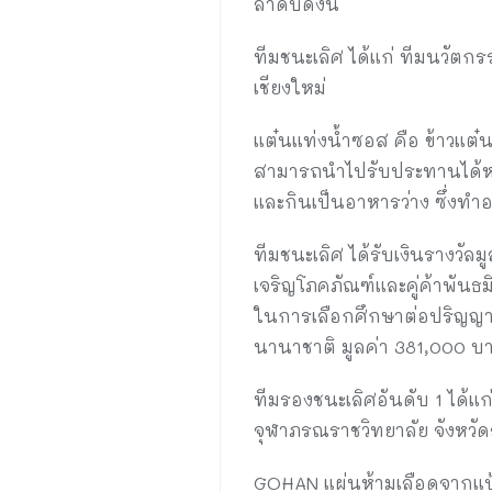
ลำดับดังนี้
ทีมชนะเลิศ ได้แก่ ทีมนวัตก
เชียงใหม่
แต๋นแท่งน้ำซอส คือ ข้าวแต๋
สามารถนำไปรับประทานได้ห
และกินเป็นอาหารว่าง ซึ่งท
ทีมชนะเลิศ ได้รับเงินรางวัล
เจริญโภคภัณฑ์และคู่ค้าพันธม
ในการเลือกศึกษาต่อปริญญาต
นานาชาติ มูลค่า 381,000 บ
ทีมรองชนะเลิศอันดับ 1 ได้แ
จุฬาภรณราชวิทยาลัย จังหวัด
GOHAN แผ่นห้ามเลือดจากแป้งข