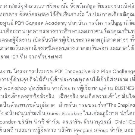
าศาสตร์จุฬาภรณราชวิทยาลัย จังหวัดสตูล ทีมรองชนะเลิศอัน
ยาคาร จังหวัดระยอง ได้รับเงินรางวัล ใบประกาศเกียรติค
จัดโดยศูนย์ PIM Career Academy สถาบันการจัดการปัญญาภิว
พัฒนาศักยภาพบุคลากรทางการศึกษาและเยาวชน โดยคุณวรินทรา
ีมคณะผู้จัดงาน เปิดรับสมัครผู้เข้าประกวดตามภูมิภาคต่างๆ 
าคตะวันออกเฉียงเหนือตอนล่าง ภาคตะวันออก และภาคใต้ รว
รวม 127 ทีม จากทั่วประเทศ
าน โครงการประกวด PIM Innovative Biz Plan Challenge 2
มรู้ด้านธุรกิจให้กับผู้เข้าประกวดทุกคนได้เข้ามีส่วนร่วม เพื
ง Workshop สุดเข้มข้น จากวิทยากรผู้เชี่ยวชาญด้าน BUSINES
็จเจ้าของธุรกิจตัวจริง เสียงจริง จนเกิดความเข้าใจ มั่นใ
อกเป็นตัวแทนระดับภูมิภาค สำหรับการอบรมช่วง”The Inspirati
ดัง สนับสนุนร่วมเป็น Guest Speaker ในแต่ละภูมิภาค นำโดย 
ounder บริษัท ฟิกซิ จำกัด, ดร.วาริน รัชนานุสรณ์ Chief O
ชินศรี กรรมการผู้จัดการ บริษัท Penguin Group จำกัด และ 