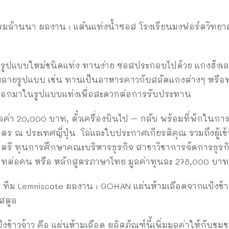
รรมล้านนา ผลงาน : แต๋นแท่งน้ำซอส โรงเรียนมงฟอร์ตวิทยาล
นรูปแบบใหม่ชนิดแท่ง ทานง่าย ซอสประกอบไปด้วย แกงฮังเล น
ลายรูปแบบ เช่น ทานเป็นอาหารคาวกับสลัดแกงต่างๆ หรือ
ำออกมาในรูปแบบแท่งเพื่อสะดวกต่อการรับประทาน
มูลค่า 20,000 บาท, ตั๋วเครื่องบินไป – กลับ พร้อมที่พักในก
ิตร ณ ประเทศญี่ปุ่น โล่และใบประกาศเกียรติคุณ รวมถึงผู้เข
รี ทุนการศึกษาคณะบริหารธุรกิจ สาขาวิชาการจัดการธุรกิ
าทต่อคน หรือ หลักสูตรภาษาไทย มูลค่าทุนละ 278,000 บา
ก่ ทีม Lemniscate ผลงาน : GOHAN แผ่นห้ามเลือดจากแป้งข้า
สตูล
้าวจ้าว คือ แผ่นห้ามเลือด ผลิตภัณฑ์นี้เพิ่มมูลค่าให้กับช