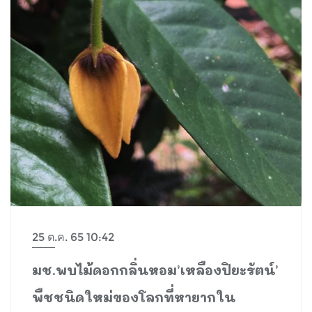
25 ต.ค. 65 10:42
มช.พบไม้ดอกกลิ่นหอม’เหลืองปิยะรัตน์’
พืชชนิดใหม่ของโลกที่หายากใน