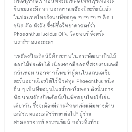
กันอนุรักษ์ไว้ ก่อนที่จะไม่เหลือให้ชนรุ่นหลังได้
ชื่นชมและศึกษา นอกจากเหลืองปิยะรัตน์แล้ว
ในประเทศไทยยังพบพืชสกุล ?????????? อีก 1
ชนิด คือ หัวลิง ซึ่งมีชื่อวิทยาศาสตร์ว่า
Phaeanthus lucidus Oliv. โดยพบที่จังหวัด
นราธิวาสและยะลา
“เหลืองปิยะรัตน์มีศักยภาพในการพัฒนาเป็นไม้
ดอกไม้ประดับได้ เนื่องจากมีดอกที่สวยงามและมี
กลิ่นหอม นอกจากนี้พบว่าผู้คนในแถบเอเชีย
ตะวันออกเฉียงใต้ใช้พืชสกุล Phaeanthus ชนิด
อื่น ๆ เป็นพืชสมุนไพรรักษาโรคตา ดังนั้นอาจ
พัฒนาเหลืองปิยะรัตน์เป็นพืชสมุนไพรได้เช่น
เดียวกัน ซึ่งจะต้องมีการศึกษาเพิ่มเติมทางด้าน
เภสัชเวทและเภสัชวิทยาต่อไป” ผู้ช่วย
ศาสตราจารย์ ดร.ธนวัฒน์ กล่าวทิ้งท้าย