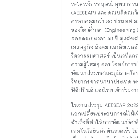
รศ.ดร.จักรกฤษณ์ ศุทธากรณ์
(AEESEAP) และ คณบดีคณะวิ
ครอบคลุมกว่า 30 ประเทศ สม
ของวิศวศึกษา (Engineering
ตลอดระยะเวลา 49 ปี มุ่งส่
เศรษฐกิจ สังคม และสิ่งแวดล
วิศวกรรมศาสตร์ เป็นเวทีแล
ความรู้ใหม่ๆ ตอบโจทย์กา
พัฒนาประเทศและภูมิภาคโลกร
วิทยากรจากนานาประเทศ พร้อ
ฟิลิปปินส์ และไทย เข้าร่วมงา
ในงานประชุม AEESEAP 2022 ท
แลกเปลี่ยนประสบการณ์ให้เห
สำเร็จที่ทำให้การพัฒนาวิศวศ
เทคโนโลยีพลิกผันรวดเร็ว ไม่