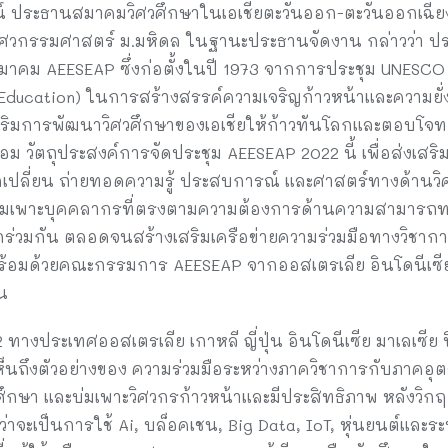
 ประธานสมาคมวิศวศึกษาในเอเชียตะวันออก-ตะวันออกเฉียงใ
ศวกรรมศาสตร์ ม.มหิดล ในฐานะประธานจัดงาน กล่าวว่า ประ
าคม AEESEAP ซึ่งก่อตั้งในปี 1973 จากการประชุม UNESCO
 Education) ในการสร้างสรรค์ความเจริญก้าวหน้าและความ
งเสริมการพัฒนาวิศวศึกษาของเอเชียให้ก้าวทันโลกและตอบโจ
้อม วัตถุประสงค์การจัดประชุม AEESEAP 2022 นี้ เพื่อส่งเส
กเปลี่ยน ถ่ายทอดความรู้ ประสบการณ์ และศาสตร์ทางด้านว
รบ่มเพาะบุคคลากรที่ตรงตามความต้องการด้านความสามารถ
่วมกัน ตลอดจนสร้างเสริมเครือข่ายความร่วมมือทางวิชาการ
มด้วยคณะกรรมการ AEESEAP จากออสเตรเลีย อินโดนีเซีย ญี่
น
างประเทศออสเตรเลีย เกาหลี ญี่ปุ่น อินโดนีเซีย มาเลเซีย 
็นถึงตัวอย่างของ ความร่วมมือระหว่างภาควิชาการกับภาคอุต
ึกษา และบ่มเพาะวิศวกรก้าวหน้าและมีประสิทธิภาพ หลังวิกฤต
ว่าจะเป็นการใช้ Ai, บล็อคเชน, Big Data, IoT, หุ่นยนต์และ