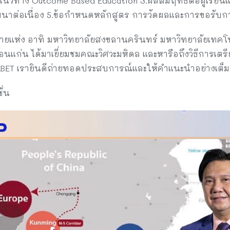
แนวทาง Outcome Based Education 3.ผลสัมฤทธิ์ต่อผู้เรียนแ
ัฒนาต่อเนื่อง 5.ข้อกำหนดหลักสูตร การวัดผลและการขอรับก
หลายแห่ง อาทิ มหาวิทยาลัยสงขลานครินทร์ มหาวิทยาลัยเทค
แก่น ได้มาเยี่ยมชมคณะวิศวะมหิดล และหารือถึงวิธีการเตร
T เรายินดีถ่ายทอดประสบการณ์และให้คำแนะนำอย่างเต็มท
ั่น