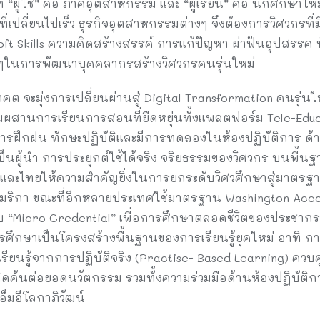
สที่ “ผู้ใช้” คือ ภาคอุตสาหกรรม และ “ผู้เรียน” คือ นักศึก
ที่เปลี่ยนไปเร็ว ธุรกิจอุตสาหกรรมต่างๆ จึงต้องการวิศวกร
ft Skills ความคิดสร้างสรรค์ การแก้ปัญหา ผ่าฟันอุปสรรค นั
 ๆในการพัฒนาบุคคลากรสร้างวิศวกรคนรุ่นใหม่
 จะมุ่งการเปลี่ยนผ่านสู่ Digital Transformation คนรุ่
มผสานการเรียนการสอนที่ยืดหยุ่นทั้งแพลตฟอร์ม Tele-Educ
การฝึกฝน ทักษะปฏิบัติและมีการทดลองในห้องปฏิบัติการ ด
ผู้นำ การประยุกต์ใช้ได้จริง จริยธรรมของวิศวกร บนพื้นฐานว
ทศและไทยให้ความสำคัญยิ่งในการยกระดับวิศวศึกษาสู่มาตรฐ
ริกา ขณะที่อีกหลายประเทศใช้มาตรฐาน Washington Accor
“Micro Credential” เพื่อการศึกษาตลอดชีวิตของประชากรทุ
ศึกษาเป็นโครงสร้างพื้นฐานของการเรียนรู้ยุคใหม่ อาทิ กา
ียนรู้จากการปฏิบัติจริง (Practise- Based Learning) ควบคู่
ิดค้นต่อยอดนวัตกรรม รวมทั้งความร่วมมือด้านห้องปฏิบัติก
มอีโลกาภิวัฒน์