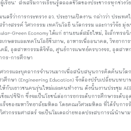
‘ผู้เรียน’ ส่งเสริมการเรียนรู้ตลอดชีวิตของประชากรทุกช่วงวัย
ตรัฐมนตรีว่าการกระทรวง อว. ประธานเปิดงาน กล่าวว่า ประเท
สร้างสรรค์ วิศวกรรม เทคโนโลยี นวัตกรรม และการวิจัย มุ่
ar-Green Economy ได้แก่ ยานยนต์สมัยใหม่, อิเล็กทรอนิก
 การเกษตรและเทคโนโลยีชีวภาพ, อาหารเพื่ออนาคต, วิทยาการ
ชีวเคมี, อุตสาหกรรมดิจิทัล, ศูนย์การแพทย์ครบวงจร, อุตส
ากร-การศึกษา
วิศวกรและบุคลากรจำนวนมากเพื่อสนับสนุนการคิดค้นนวัต
วศึกษา (Engineering Education) จึงต้องปรับเปลี่ยนบทบาท
้กับเยาวชนคนรุ่นใหม่และคนทำงาน ดังนั้นงานประชุม AEE
ชียแปซิฟิก ซึ่งจะเป็นโยชน์ต่อการยกระดับการศึกษาระดับ
สำเร็จของมหาวิทยาลัยมหิดล โดยคณะวิศวะมหิดล ที่ได้รับก
ตรวิศวกรรมศาสตร์ จะเป็นโมเดลถ่ายทอดประสบการณ์นำพามหา