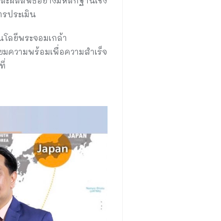
ละผลลัพธ์อย่างมีหลักฐานเชิง
ารประเมิน
โนโลยีพระจอมเกล้า
ียมความพร้อมเพื่อความสำเร็จ
ี่