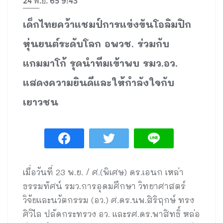
24 พ.ย. 65 9:43
เด็กไทยคว้าแชมป์การแข่งขันโอลิมปิก
หุ่นยนต์ระดับโลก อพวช. ร่วมกับ
แกมมาโก้ รุดนำทีมเข้าพบ รมว.อว.
แสดงความยินดีและให้กำลังใจกับ
เยาวชน
เมื่อวันที่ 23 พ.ย. / ศ.(พิเศษ) ดร.เอนก เหล่า
ธรรมทัศน์ รมว.การอุดมศึกษา วิทยาศาสตร์
วิจัยและนวัตกรรม (อว.) ศ.ดร.นพ.สิริฤกษ์ ทรง
ศิวิไล ปลัดกระทรวง อว. และรศ.ดร.พาสิทธิ์ หล่อ