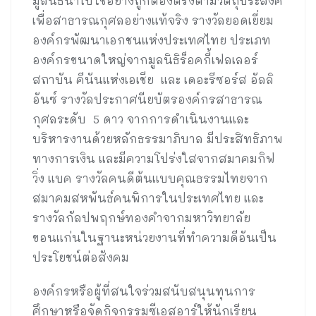
มูลนิธินำไปใช้อย่างถูกต้องตรงตามวัตถุประสงค์
เพื่อสาธารณกุศลอย่างแท้จริง รางวัลยอดเยี่ยม
องค์กรพัฒนาเอกชนแห่งประเทศไทย ประเภท
องค์กรขนาดใหญ่จากมูลนิธิร็อคกี้เฟลเลอร์
สถาบัน คีนันแห่งเอเชีย และ เดอะรีซอร์ส อัลลิ
อันซ์ รางวัลประกาศนียบัตรองค์กรสาธารณ
กุศลระดับ 5 ดาว จากการดำเนินงานและ
บริหารงานด้วยหลักธรรมาภิบาล มีประสิทธิภาพ
ทางการเงิน และมีความโปร่งใสจากสมาคมกิฟ
วิ่ง แบค รางวัลคนดีต้นแบบคุณธรรมไทยจาก
สมาคมสหพันธ์คนพิการในประเทศไทย และ
รางวัลกัลปพฤกษ์ทองคำจากมหาวิทยาลัย
ขอนแก่นในฐานะหน่วยงานที่ทำความดีอันเป็น
ประโยชน์ต่อสังคม
องค์กรหรือผู้ที่สนใจร่วมสนับสนุนทุนการ
ศึกษาหรือจัดกิจกรรมซีเอสอาร์ให้นักเรียน