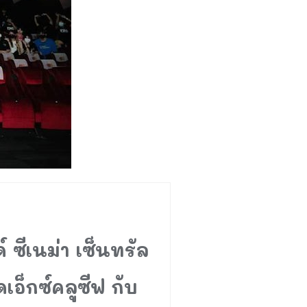
 ซีเนม่า เซ็นทรัล
เอ็กซ์คลูซีฟ กับ