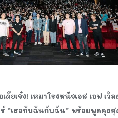
ดียเจ๋ง! เหมาโรงหนังเอส เอฟ เวิลด์
์ “เธอกับฉันกับฉัน” พร้อมพูดคุยสุด