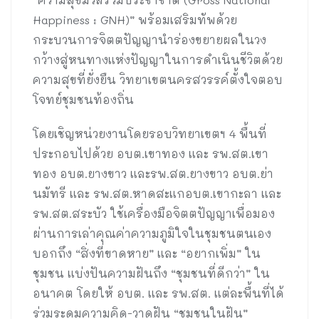
Happiness : GNH)” พร้อมเสริมทัพด้วย
กระบวนการจิตตปัญญานำร่องขยายผลในวง
กว้างสู่หนทางแห่งปัญญาในการดำเนินชีวิตด้วย
ความสุขที่ยั่งยืน วิทยาเขตนครสวรรค์ตั้งใจตอบ
โจทย์ชุมชนท้องถิ่น
โดยเชิญหน่วยงานโดยรอบวิทยาเขตฯ 4 พื้นที่
ประกอบไปด้วย อบต.เขาทอง และ รพ.สต.เขา
ทอง อบต.ยางขาว และรพ.สต.ยางขาว อบต.ย่า
นมัทรี และ รพ.สต.หาดสะแกอบต.เขากะลา และ
รพ.สต.สระบัว ใช้เครื่องมือจิตตปัญญาเพื่อมอง
ผ่านการเล่าคุณค่าความภูมิใจในชุมชนตนเอง
บอกถึง “สิ่งที่ขาดหาย” และ “อยากเพิ่ม” ใน
ชุมชน แบ่งปันความฝันถึง “ชุมชนที่ดีกว่า” ใน
อนาคต โดยให้ อบต. และ รพ.สต. แต่ละพื้นที่ได้
ร่วมระดมความคิด-วาดฝัน “ชุมชนในฝัน”