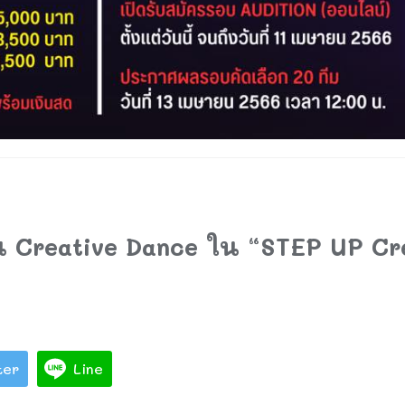
ัน Creative Dance ใน “STEP UP Cr
ter
Line