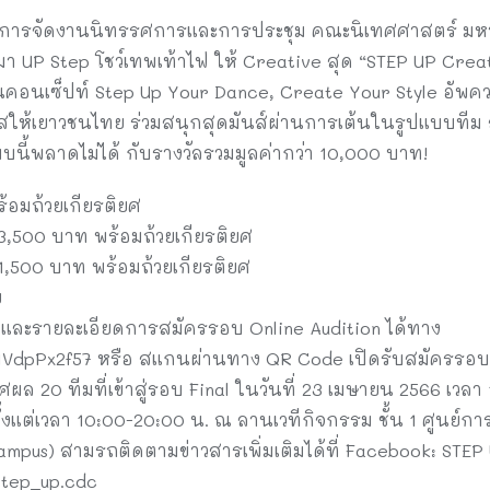
ละการจัดงานนิทรรศการและการประชุม คณะนิเทศศาสตร์ มหา
า UP Step โชว์เทพเท้าไฟ ให้ Creative สุด “STEP UP Crea
นคอนเซ็ปท์ Step Up Your Dance, Create Your Style อัพคว
าสให้เยาวชนไทย ร่วมสนุกสุดมันส์ผ่านการเต้นในรูปแบบทีม 
บนี้พลาดไม่ได้ กับรางวัลรวมมูลค่ากว่า 10,000 บาท!
้อมถ้วยเกียรติยศ
 3,500 บาท พร้อมถ้วยเกียรติยศ
 1,500 บาท พร้อมถ้วยเกียรติยศ
ย
ไขและรายละเอียดการสมัครรอบ Online Audition ได้ทาง
VdpPx2f57 หรือ สแกนผ่านทาง QR Code เปิดรับสมัครรอบ Aud
ผล 20 ทีมที่เข้าสู่รอบ Final ในวันที่ 23 เมษายน 2566 เวล
แต่เวลา 10:00-20:00 น. ณ ลานเวทีกิจกรรม ชั้น 1 ศูนย์การค
mpus) สามรถติดตามข่าวสารเพิ่มเติมได้ที่ Facebook: STE
step_up.cdc