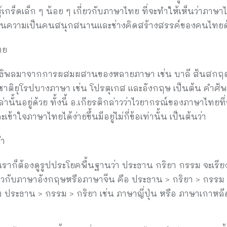
ู้เกร็ดเล็ก ๆ น้อย ๆ เกี่ยวกับภาษาไทย ที่จะทำให้เห็นว่าภาษาไ
ะท้อนความเป็นคนสนุกสนานและช่างคิดสร้างสรรค์ของคนไทยด
ทย
ิทธิพลมาจากการผสมผสานของหลายภาษา เช่น บาลี สันสกฤต 
งชาติยุโรปบางภาษา เช่น โปรตุเกส และอังกฤษ เป็นต้น คำ
านั้นอยู่ด้วย ทั้งนี้ อ.เกียรติกล่าวว่าไวยากรณ์ของภาษาไทย
ละเข้าใจภาษาไทยได้ง่ายขึ้นมีอยู่ไม่กี่ข้อเท่านั้น เป็นต้นว่า
่า
 เราก็ต้องดูรูปประโยคพื้นฐานว่า ประธาน กริยา กรรม จะเรีย
ยวกับภาษาอังกฤษหรือภาษาจีน คือ ประธาน > กริยา > กรรม ยก
ประธาน > กรรม > กริยา เช่น ภาษาญี่ปุ่น หรือ ภาษาเกาหลีดั