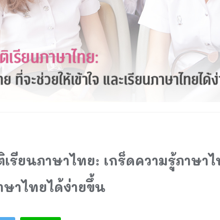
ิเรียนภาษาไทย: เกร็ดความรู้ภาษาไท
าษาไทยได้ง่ายขึ้น