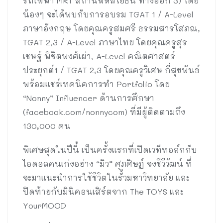
รถไฟฟ้า MRT สถานีพหลโยธิน ทางออก 3) โดย
น้องๆ จะได้พบกับการอบรม TGAT 1 / A-Level
ภาษาอังกฤษ โดยคุณครูสมศรี ธรรมสารโสภณ,
TGAT 2,3 / A-Level ภาษาไทย โดยคุณครูสุร
เชษฐ์ พิชิตพงศ์เผ่า, A-Level คณิตศาสตร์
ประยุกต์1 / TGAT 2,3 โดยคุณครูวิเศษ กี่สุขพันธ์
พร้อมแชร์เทคนิคการทำ Portfolio โดย
“Nonny” Influencer ด้านการศึกษา
(facebook.com/nonnycom) ที่มีผู้ติดตามถึง
130,000 คน
พิเศษสุดในปีนี้ เป็นครั้งแรกที่เปิดเวทีทอล์กกับ
ไอดอลคนเก่งอย่าง “มิว” ศุภศิษฏ์ จงชีวีวัฒน์ ที่
จะมาแนะนำการใช้ชีวิตในรั้วมหาวิทยาลัย และ
ปิดท้ายกับมินิคอนเสิร์ตจาก The TOYS และ
YourMOOD