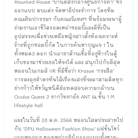
Haunted House ‘บ้านผีสิงกลางศูนย์การค้า’ ซึ่ง
ออกแบบ ตบแต่ง จัดหาผีประจำการ โดยทีม
คณะศิลปกรรมฯ กับคณะนิเทศฯ ที่พร้อมจะพาผู้
ร่วมงานเอาชีวิตรอดเหล่าซอมบี้และผีที่เป็น
อุปสรรคเพื่อช่วยเหลือหญิงสาวตั้งท้องเคราะห์
ร้ายที่ถูกซอมบี้กัด ในการค้นหากุญแจ 1 ใน
ทั้งหมด3 ดอก นำเอายาต้านเชื้อที่อยู่ข้างในตู้
เก็บของมาช่วยเธอให้จงได้ และ สนุกไปกับผีสุด
หลอนในเกมส์ VR ที่มีชื่อว่า Krasue ‘กระสือ’
การตะลุยฝ่าดงทัพไส้เรืองแสงที่จะมาตามติดทุก
ย่างก้าวให้ขวัญหนีดีฝ่อทดสอบความกล้าบน
Oculus Quest 2 จากวิทยาลัย ANT ณ ชั้น 1 M
lifestyle hall
และในวันที่ 28 ต.ค. 2566 หลอนโสตประสาทไป
กับ ‘DPU Halloween Fashion Show’ แฟชั่นโชว์
แบบหลอนๆ ของเหล่าภูตินักออกแบบทั้งชาย-