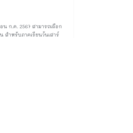
ือน ก.ค. 2567 สามารถเลือก
น สำหรับภาคเรียนวันเสาร์
 หรือ โทร. 02 237 8877
นักงาน กกพ. สานต่อ โครงการ
รางวัลแคมเปญการสื่อสาร ชิงเงิน
างวัลมูลค่ากว่า 650,000 บาท