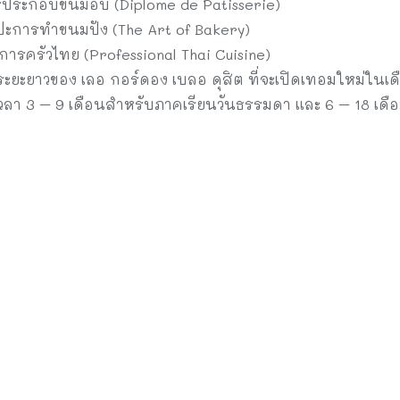
ประกอบขนมอบ (Diplome de Patisserie)
ปะการทำขนมปัง (The Art of Bakery)
ารครัวไทย (Professional Thai Cuisine)
ะยะยาวของ เลอ กอร์ดอง เบลอ ดุสิต ที่จะเปิดเทอมใหม่ในเด
วลา 3 – 9 เดือนสำหรับภาคเรียนวันธรรมดา และ 6 – 18 เดือ
ร้อมทุนการศึกษาได้ทาง Inbox LINE: @lecordonbleudusit
ter
Line
รชั้นนำจัดแข่ง
กองทุนพัฒนาไฟฟ้า สำ
TCC Championship
“เด็กตื่นไฟ ปี 3” ประกาศ
น
ร