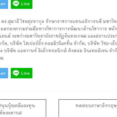
ter
Line
รย์ ดร.สุมาลี ไชยศุภรากุล รักษาราชการแทนอธิการบดี มหาวิ
้อตกลงความร่วมมือทางวิชาการการพัฒนาด้านวิชาการ หลัก
ุ่นยนต์ ระหว่างมหาวิทยาลัยราชภัฏจันทรเกษม และสถานประกอ
กัด, บริษัท ไฮเปอร์ลิ้ง คอมมิวนิเคชั่น จำกัด, บริษัท โซล-เอ
ละ บริษัท แอดวานซ์ อิเล็กทรอนิกส์ คิงดอม อินเทลลิเจน จำ
ษม
ter
Line
นุนปุ๋ยเคมีและทุน
ทดสอบภาษาอังกฤษระ
ษย์พระดาบส