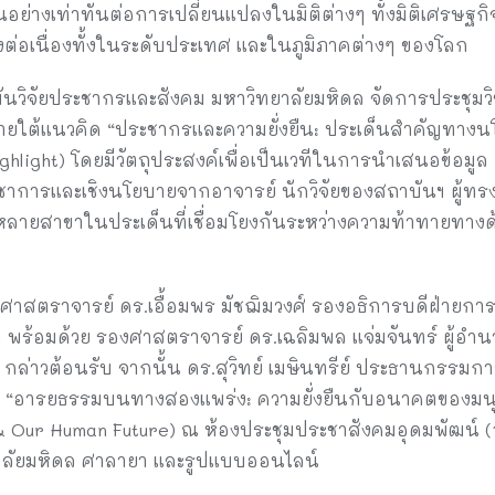
ึ้นอย่างเท่าทันต่อการเปลี่ยนแปลงในมิติต่างๆ ทั้งมิติเศรษฐก
ต่อเนื่องทั้งในระดับประเทศ และในภูมิภาคต่างๆ ของโลก
ันวิจัยประชากรและสังคม มหาวิทยาลัยมหิดล จัดการประชุมวิชา
ยใต้แนวคิด “ประชากรและความยั่งยืน: ประเด็นสำคัญทางนโ
Highlight) โดยมีวัตถุประสงค์เพื่อเป็นเวทีในการนำเสนอข้อมู
วิชาการและเชิงนโยบายจากอาจารย์ นักวิจัยของสถาบันฯ ผู้ทร
กหลายสาขาในประเด็นที่เชื่อมโยงกันระหว่างความท้าทายทา
้ช่วยศาสตราจารย์ ดร.เอื้อมพร มัชฌิมวงศ์ รองอธิการบดีฝ่ายก
 พร้อมด้วย รองศาสตราจารย์ ดร.เฉลิมพล แจ่มจันทร์ ผู้อำ
กล่าวต้อนรับ จากนั้น ดร.สุวิทย์ เมษินทรีย์ ประธานกรรม
 “อารยธรรมบนทางสองแพร่ง: ความยั่งยืนกับอนาคตของมนุษย
& Our Human Future) ณ ห้องประชุมประชาสังคมอุดมพัฒน์ (101
ลัยมหิดล ศาลายา และรูปแบบออนไลน์