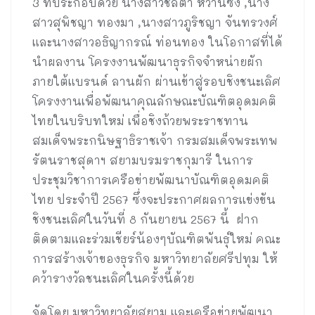
3 ที่ประกอบด้วย นางสาวชลิตา หวานซึ้ง ,นาง
สาวสุพิชญา ทองมา ,นางสาวภูริชญา จันทรวงศ์
และนางสาวอธิญากรณ์ ท่อนทอง ในโอกาสที่ได้
นำผลงาน โครงงานพัฒนาธุรกิจจำหน่ายผัก
ภายใต้แบรนด์ ลานผัก ผ่านเข้าสู่รอบชิงชนะเลิศ
โครงงานเพื่อพัฒนาคุณลักษณะบัณฑิตอุดมคติ
ไทยในบริบทใหม่ เพื่อชิงถ้วยพระราชทาน
สมเด็จพระกนิษฐาธิราชเจ้า กรมสมเด็จพระเทพ
รัตนราชสุดาฯ สยามบรมราชกุมารี ในการ
ประชุมวิชาการเครือข่ายพัฒนาบัณฑิตอุดมคติ
ไทย ประจำปี 2567 ซึ่งจะประกาศผลการแข่งขัน
ชิงชนะเลิศในวันที่ 8 กันยายน 2567 นี้ ฝาก
ติดตามและร่วมเชียร์น้องๆบัณฑิตพันธุ์ใหม่ คณะ
การสร้างเจ้าของธุรกิจ มหาวิทยาลัยศรีปทุม ให้
คว้ารางวัลชนะเลิศในครั้งนี้ด้วย
จัดโดย มหาวิทยาลัยสยาม และเครือข่ายพัฒนา