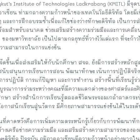
t’s Institute of Technologies Ladkrabang (KMITL) มีจุดป
าเซียน ท่ามกลางความก้าวหน้าของเทคโนโลยีดิจิทัล โดยมีเ
ะการฝึกอบรมซ้ำเพื่อแก้ไขช่องว่างทักษะดิจิทัล เป็นการส่ง
ร้อมสำหรับอนาคต ช่วยเสริมสร้างความร่วมมือและการเคลื่อน
งมหาวิทยาลัย เป็นไปตามกลยุทธ์ที่วางไว้แต่แรก ที่จะก้าวไป
ีความสามารถในการแข่งขัน
จัดขึ้นเพื่อส่งเสริมให้กับนักศึกษา สจล. ยังมีการสร้างหลั
ับสนุนการเรียนการสอน พัฒนาทักษะ เน้นการปฏิบัติจริง ผ
ษะการปฏิบัติ การแก้ปัญหา และการทำงาน สร้างพื้นที่เรียนรู้
 บูรณาการร่วมระหว่างคณะที่มีความแตกต่างของศาสตร์และศิลป
กษา สร้างสำนักการเรียนรู้ตลอดชีวิตพระจอมเกล้าลาดกระบั
โอกาสนักเรียนสู่นวัตกร มีศักยภาพสามารถแข่งขันได้ในระดั
ี่คาดหวังคือการเพิ่มความตระหนักรู้เกี่ยวกับการพัฒนาทักษะ
้างเครือข่ายความร่วมมือ และเสริมสร้างความสามารถของอ
จิทัล ปัจจุบัน ภูมิภาคอาเซียนมีความก้าวหน้าอย่างมากในเท