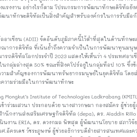
งแรงงาน อย่างไรก็ตาม โปรแกรมการพัฒนาทักษะดิจิทัลยังค
นาทักษะดิจิทัลเป็นสิ่งสำคัญสำหรับองค์กรในการรับมือกับภูม
ทัลอาเซียน (ADII) จัดอันดับภูมิภาคนี้ไว้ต่ำที่สุดในด้านทั
าการดิจิทัล ที่เน้นย้ำถึงความจำเป็นในการพัฒนาทุนมนุ
มารถดิจิทัลโลกประจำปี 2023 แสดงให้เห็นว่า 4 ประเทศอาเซี
ยู่ในกลุ่มล่างสุด 50% ขณะที่สิงคโปร์อยู่ในกลุ่มท็อป 10% 
นความสำคัญของการพัฒนาทรัพยากรมนุษย์ในยุคดิจิทัล โดยส่
ะความร่วมมือในการพัฒนาทักษะ
Mongkut’s Institute of Technologies Ladkrabang (KMITL) 
เข้าร่วมเสวนา ประกอบด้วย นางสาวกษมา กองสมัคร ผู้ช่วยผู
ำนักงานส่งเสริมเศรษฐกิจดิจิทัล (depa), ดร. Aladdin Rill
งาน ERIA, ดร. ดวงกมล พิหสุต ผู้พัฒนานโยบาย สภาวิจัย
ผศ.อัครเดช วัชระภูพงษ์ ผู้ช่วยอธิการบดีฝ่ายสารสนเทศและ