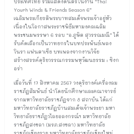
ประเทศไทย ร่วมแสดงดนตรีในงาน “Thai
Yourh Winds & Friends Season 6”
เฉลิมพระเกียรติพระบาทสมเด็จพระเจ้าอยู่หัว
เนื่องในโอกาสพระราชพิธีมหามงคลเฉลิม
พระชนมพรรษา 6 รอบ “อ.ภูษิต สุวรรณมณี” ได้
รับคัดเลือกเป็นวาทยกรในบทประพันธ์เพลง
โนรา แฟนตาเซีย บทเพลงจากงานวิจัย
สร้างสรรค์ดุริยวรรณกรรมพหุวัฒนธรรม : ซิงก
อร่า
เมื่อวันที่ 17 สิงหาคม 2567 วงดุริยางค์เครื่องลม
ราชภัฏสัมพันธ์ นำโดยนักศึกษาและคณาจารย์
จากมหาวิทยาลัยราชภัฏจาก 8 สถาบัน ได้แก่
มหาวิทยาลัยราชภัฏบ้านสมเด็จเจ้าพระยา มหา
วิทยาลัยราชภัฏวไลยอลงกรณ์ฯ มหาวิทยาลัย
ราชภัฏสงขลา (มรภ.สงขลา) มหาวิทยาลัย
ราชภัฏเชียงราย มหาวิทยาลัยราชภัฏเชียงใหม่