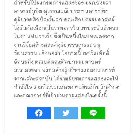
สำหรับโปรแกรมการแสดงของ มรภ.สงขลา
อาจารย์ภูษิต สุวรรณมณี ประธานสาขาวิชา
ดุริยางคศิลป์ตะวันตก คณะศิลปกรรมศาสตร์
ได้รับคัดเลือกเป็นวาทยกรในบทประพันธ์เพลง
โนรา แฟนตาเซีย ซึ่งเป็นหนึ่งในบทเพลงจาก
งานวิจัยสร้างสรรค์ดุริยวรรณกรรมพหุ
วัฒนธรรม : ซิงกอร่า โอกาสนี้ ผศ.วีระศักดิ์
อักษรถึง คณบดีคณะศิลปกรรมศาสตร์
มรภ.สงขลา พร้อมด้วยผู้บริหารและคณาจารย์
จากแต่ละสถาบัน ได้ร่วมรับชมการแสดงและให้
กำลังใจ รวมถึงร่วมแสดงความยินดีกับนักศึกษา
และคณาจารย์ที่เข้าร่วมการแสดงในครั้งนี้