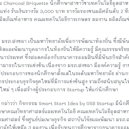
ทีม Charcoal Briquette นักศึกษาสาขาวิชาเทคโนโลยีอุตส
ท่ง รับเงินรางวัล 3,000 บาท รางวัลรองชนะเลิศอันดับ 2 
ลิตภัณฑ์อาหาร คณะเทคโนโลยีการเกษตร ผลงาน ผลิตภัณฑ์
่า มรภ.สงขลา เป็นมหาวิทยาลัยเพื่อการพัฒนาท้องถิ่น ซึ่งม
ิตและพัฒนาบุคลากรในท้องถิ่นให้มีความรู้ มีคุณธรรมจริย
าประเทศ ซึ่งสอดคล้องกับธนาคารออมสินที่มีพันธกิจสำค
สามารถในการแข่งขัน เนื่องจาก มรภ.สงขลา มีองค์ความรู้ งา
มผู้ประกอบการของนักศึกษาตั้งแต่ในระดับมหาวิทยาลัย ผ่าน
การประกอบธุรกิจยุคใหม่ที่มีการแข่งขันสูง รวมถึงสนับสนุน
ม่ ๆ เพื่อสร้างผู้ประกอบการ Startup ให้แก่นักศึกษา
น กล่าวว่า กิจกรรม Smart Start Idea by GSB Startup มีนัก
ึกษาคณะวิทยาศาสตร์และเทคโนโลยี คณะเทคโนโลยีอุตสาห
าสตร์ ซึ่งศูนย์บ่มเพาะธุรกิจ สถาบันวิจัยและพัฒนา มรภ
าลัยให้เหลือ 3 ผลงาน เพื่อรับทุนการศึกษาจากธนาคารออมส