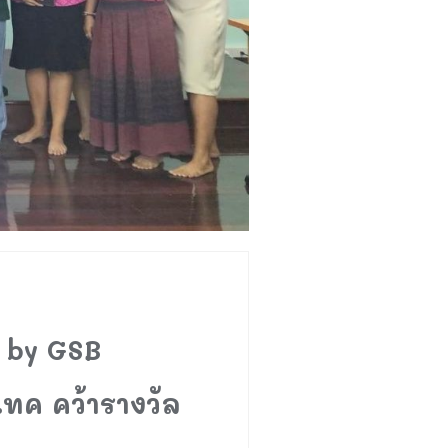
 by GSB
เทค คว้ารางวัล