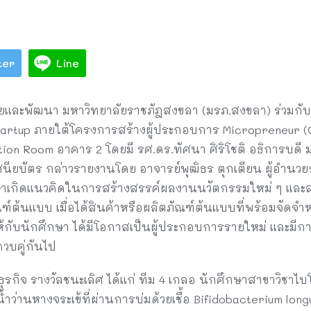
ter
Line
วิจัยและพัฒนา มหาวิทยาลัยราชภัฎสงขลา (มรภ.สงขลา) ร่วม
tartup ภายใต้โครงการสร้างผู้ประกอบการ Micropreneur 
ion Room อาคาร 2 โดยมี รศ.ดร.ทัศนา ศิริโชติ อธิการบด
นียบัตร กล่าวรายงานโดย อาจารย์พุฒิธร ตุกเตียน ผู้อำนวย
ึกษาเกิดแนวคิดในการสร้างสรรค์ผลงานนวัตกรรมใหม่ ๆ และส
ฑ์ต้นแบบ เมื่อได้สินค้าหรือผลิตภัณฑ์ต้นแบบที่พร้อมจัดจ
ห้กับนักศึกษา ได้มีโอกาสเป็นผู้ประกอบการรายใหม่ และมี
ควบคู่กันไป
รกิจ รางวัลชนะเลิศ ได้แก่ ทีม 4 เกลอ นักศึกษาสาขาวิชา
ำว่านหางจระเข้ที่ผ่านการบ่มด้วยเชื้อ Bifidobacterium lon