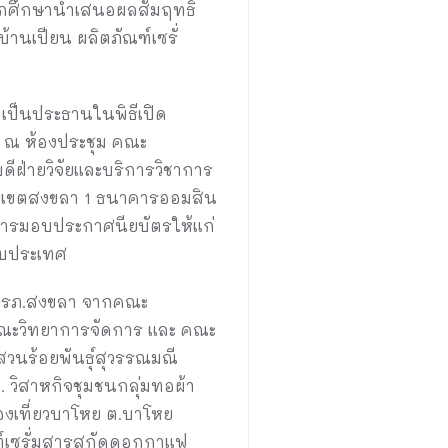
นักศึกษานำเสนอผลสัมฤทธิ์
้านเปียน ผลิตภัณฑ์เซรั่
 เป็นประธานในพิธีเปิด
7 ณ ห้องประชุม คณะ
ีฝ่ายวิจัยและบริการวิชาการ
การเขตสงขลา 1 ธนาคารออมสิน
การมอบประกาศนียบัตรให้แก่
ดับประเทศ
า มรภ.สงขลา จากคณะ
ณะวิทยาการจัดการ และ คณะ
สวนร้อยพันธุ์สุวรรณมณี
. วิสาหกิจชุมชนกลุ่มทอผ้า
่องเที่ยวบาโหย ต.บาโหย
ณฑ์เซรั่มสารสกัดดอกกาแฟ