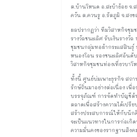
ต.บ้านโหนด อ.สะบ้าย้อย จ.ส
ควัน ต.ควนรู อ.รัตภูมิ จ.สงข
ผลปรากฏว่า ทีมวิสาหกิจชุมช
รางวัลชนะเลิศ รับเงินรางวั
ชุมชนกลุ่มทอผ้ากระแสสินธุ์ 
หนองโอน รองชนะเลิศอันดับ 2
วิสาหกิจชุมชนท่องเที่ยวบาโห
ทั้งนี้ ศูนย์บ่มเพาะธุรกิจ
รักษ์ถิ่นมาอย่างต่อเนื่อง 
บรรจุภัณฑ์ การจัดทำบัญชีต
ตลาดเพื่อสร้างความได้เปรีย
สร้างประสบการณ์ให้กับนักศึ
จะเป็นแนวทางในการก่อเกิด
ความมั่นคงของรากฐานสังคม