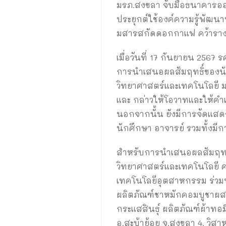
มรภ.สงขลา จับมือธนาคารออม
ประยุกต์ใช้องค์ความรู้พัฒนา
มสารสกัดดอกกาแฟ คว้ารางว
เมื่อวันที่ 17 กันยายน 2567
การนำเสนอผลสัมฤทธิ์ของนัก
วิทยาศาสตร์และเทคโนโลยี ม
และ กล่าวให้โอวาทและให้คำ
นอกจากนั้น ยังมีการจัดแสด
นักศึกษา อาจารย์ รวมทั้งมีก
สำหรับการนำเสนอผลสัมฤทธิ์
วิทยาศาสตร์และเทคโนโลยี
เทคโนโลยีอุตสาหกรรม ร่วมนำ
ผลิตภัณฑ์ชาหมักคอมบูชาผสมน้
กระแสสินธุ์ ผลิตภัณฑ์ผ้าทอม
อ.สะบ้าย้อย จ.สงขลา 4. วิส