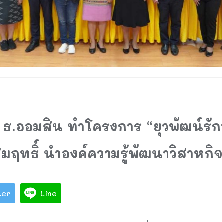
.ออมสิน ทำโครงการ “ยุวพัฒน์รักษ์ถ
ฤทธิ์ นำองค์ความรู้พัฒนาวิสาหกิ
ter
Line