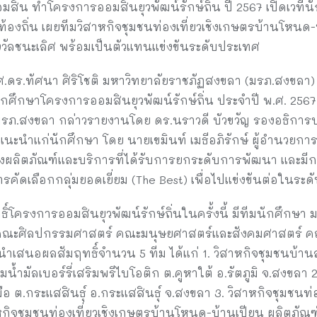
สิน ทำโครงการออมสินยุวพัฒน์รักษ์ถิ่น ปี 2567 เปิดเวที
ท้องถิ่น เผยทีมวิสาหกิจชุมชนท่องเที่ยวเชิงเกษตรบ้านโหนด-บ
ัลชนะเลิศ พร้อมเป็นตัวแทนแข่งขันระดับประเทศ
 รศ.ดร.ทัศนา ศิริโชติ มหาวิทยาลัยราชภัฏสงขลา (มรภ.สงขลา)
ศึกษาโครงการออมสินยุวพัฒน์รักษ์ถิ่น ประจำปี พ.ศ. 256
รภ.สงขลา กล่าวรายงานโดย ดร.นราวดี บัวขวัญ รองอธิการบด
แนะนำแก่นักศึกษา โดย นายเขมินท์ เมธีอภิรักษ์ ผู้อำนวย
งผลิตภัณฑ์และบริการที่ได้รับการยกระดับการพัฒนา และมี
ารคัดเลือกกลุ่มยอดเยี่ยม (The Best) เพื่อไปแข่งขันต่อในระ
โครงการออมสินยุวพัฒน์รักษ์ถิ่นในครั้งนี้ มีทีมนักศึกษ
 คณะศิลปกรรมศาสตร์ คณะมนุษยศาสตร์และสังคมศาสตร์ ค
เสนอผลสัมฤทธิ์จำนวน 5 ทีม ได้แก่ 1. วิสาหกิจชุมชนบ้าน
ำมัลเบอร์รี่เสริมพรีไบโอติก ต.คูหาใต้ อ.รัตภูมิ จ.สงขลา 2
ือ ต.กระแสสินธุ์ อ.กระแสสินธุ์ จ.สงขลา 3. วิสาหกิจชุมชนท
าหกิจชุมชนท่องเที่ยวเชิงเกษตรบ้านโหนด-บ้านเปียน ผลิตภั