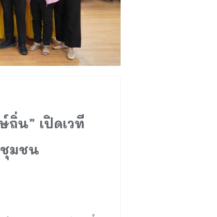
ิ่น” เปิดเวที
จชุมชน