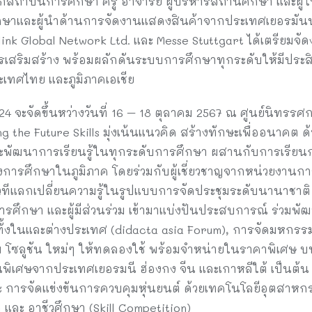
สถาบันการศึกษา ครู อาจารย์ ผู้บริหารสถานศึกษา และผู้
าและผู้นำด้านการจัดงานแสดงสินค้าจากประเทศเยอรมันนำ
ink Global Network Ltd. และ Messe Stuttgart ได้เตรียมจัด
 การเสริมสร้าง พร้อมผลักดันระบบการศึกษาทุกระดับให้มีป
ะเทศไทย และภูมิภาคเอเชีย
4 จะจัดขึ้นหว่างวันที่ 16 – 18 ตุลาคม 2567 ณ ศูนย์นิทร
 the Future Skills มุ่งเน้นแนวคิด สร้างทักษะเพื่ออนาคต 
ัฒนาการเรียนรู้ในทุกระดับการศึกษา ผสานกับการเรียนการ
การศึกษาในภูมิภาค โดยร่วมกับผู้เชี่ยวชาญจากหน่วยงาน
ดเวทีแลกเปลี่ยนความรู้ในรูปแบบการจัดประชุมระดับนานาชาติ
ารศึกษา และผู้มีส่วนร่วม เข้ามาแบ่งปันประสบการณ์ ร่วม
งในและต่างประเทศ (didacta asia Forum), การจัดมหกรรมแส
ซลูชัน ใหม่ๆ ให้ทดลองใช้ พร้อมจำหน่ายในราคาพิเศษ บนพ
พิเศษจากประเทศเยอรมนี ฮ่องกง จีน และเกาหลีใต้ เป็นต้น
ะ การจัดแข่งขันการควบคุมหุ่นยนต์ ด้วยเทคโนโลยีอุตสาหกรรม
ละ อาชีวศึกษา (Skill Competition)