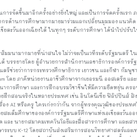
นการจัดขึ้นมาอีกครั้งอย่างยิ่งใหญ่ และเป็นการจัดครั้งแรก ภ
ลากรด้านการศึกษามากมายมาร่วมแลกเปลี่ยนมุมมอง แนวคิด 
ชียตะวันออกเฉียงใต้ ในทุกๆ ระดับการศึกษา ได้นำไปปรับใ
ว
ารสัมมนามากมายที่น่าสนใจ ไม่ว่าจะเป็นเวทีระดับรัฐมนตรี 
งใต้ บรรยายโดย ผู้อำนวยการสำนักงานเลขาธิการองค์การรัฐม
ฐมนตรีช่วยว่าการกระทรวงศึกษาธิการ เยาวชน และกีฬา กัมพูช
um โดย ภาคีหน่วยงานอาชีวศึกษาจากเยอรมนี ออสเตรีย และส
าการศึกษา และการฝึกอบรมวิชาชีพให้มีความยืดหยุ่น ครอบ
ฝึกสอนจริงในหลายประเทศ เช่น อินโดนีเซีย ฟิลิปปินส์ สิงค
ื่อง AI หรือครู ใครเก่งกว่ากัน จากผู้ทรงคุณวุฒิของประเทศ
้วยสะเต็มศึกษาขององค์การรัฐมนตรีศึกษาแห่งเอเชียตะวันออก
ำกัด และ นายกสมาคมเทคโนโลยีและสื่อสารการศึกษา และเสวนา
าระบบ K-12 โดยสถาบันส่งเสริมการสอนวิทยาศาสตร์และเท