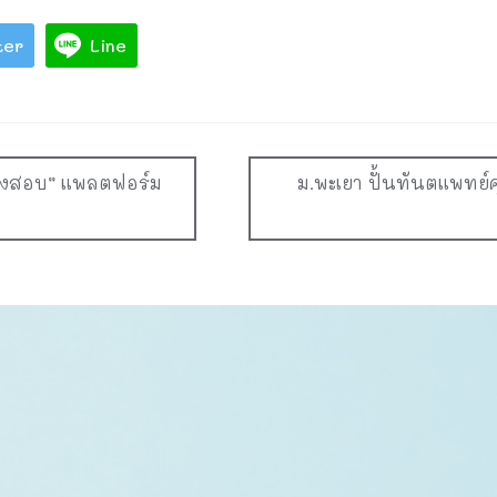
ter
Line
“เก่งสอบ” แพลตฟอร์ม
ม.พะเยา ปั้นทันตแพทย์ค