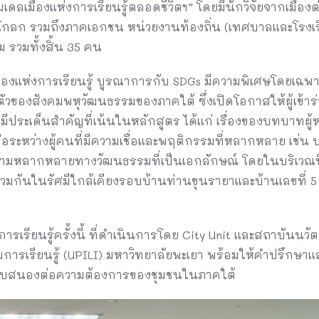
เดลเมืองแห่งการเรียนรู้ตลอดชีวิตฯ” โดยมีนักวิจัยจากเมือง
งโกลก รวมถึงภาคเอกชน หน่วยงานท้องถิ่น (เทศบาลและโรงเร
ม รวมทั้งสิ้น 35 คน
ับเมืองแห่งการเรียนรู้ บูรณาการกับ SDGs มีความพิเศษโดยเฉพา
ัวของสังคมพหุวัฒนธรรมของภาคใต้ ซึ่งเปิดโอกาสให้ผู้เข้าร่
ประเด็นสำคัญที่เน้นในหลักสูตร ได้แก่ เรื่องของบทบาทผ
ือระหว่างผู้คนที่มีความเชื่อและพฤติกรรมที่หลากหลาย เช่น 
งความหลากหลายทางวัฒนธรรมที่เป็นเอกลักษณ์ โดยในบริเวณนี้
รวมกันในรัศมีใกล้เคียงรอบบ้านท่านขุนรายาและบ้านเลขที่ 5 
การเรียนรู้ครั้งนี้ ที่ดำเนินการโดย City Unit และสถาบัน
รเรียนรู้ (UPILI) มหาวิทยาลัยพะเยา พร้อมให้คำปรึกษาและเป็
ะตอบสนองต่อความต้องการของชุมชนในภาคใต้