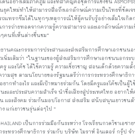
เดินอย่างเต็มภาคภูมิ และที่สำคัญคือชุดการแข่งขัน ASMOPS
ุคใหม่ทำให้สามารถสื่อถึงเอกลักษณ์ความเป็นไทยที่ชัดเ
ารถแทรกซึมได้ในทุกๆเหตุการณ์ให้ผู้คนรับรู้อย่างเต็มใจเ
่านการถ่ายทอดจากความรู้ความสามารถ และเอกลักษณ์ความเป็นไ
ๆคนที่เห็นต่างชื่นชม”
 ประธานคณะกรรมการประสานและส่งเสริมการศึกษาเอกชนน
พิ่มเติมว่า “ในฐานะของผู้ส่งเสริมการศึกษาเอกชนนอกระบบ
 ทั้ง ครู และโค้ช ได้ใช้ความรู้ ความเชี่ยวชาญ สอนเด็กด้วยความ
งมีความสุข ตามนโยบายของรัฐมนตรีว่าการกระทรวงศึกษาธิการ 
ะไร อยากทำอะไร และมีเป้าหมายร่วมกัน โดยมีครูและโค้ชเป็นผู
นะและประสบความสำเร็จ นำชื่อเสียงสู่ประเทศไทย อยากให้ค
ยน และสังคม ร่วมกันมอบโอกาส ส่งเสริม สนับสนุนเยาวชนตัวอ
าง แก่เยาวชนรุ่นต่อๆไป “
ILAND เป็นการร่วมมือกันระหว่าง โรงเรียนกวดวิชาเอซายน
วงศึกษาธิการ ร่วมกับ บริษัท ไมราห์ อินเตอร์ กรุ๊ป จำกัด ซึ