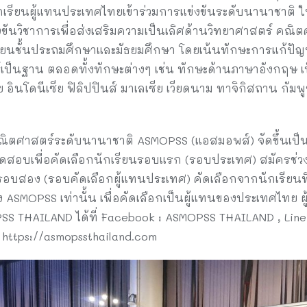
กนักเรียนผู้แทนประเทศไทยเข้าร่วมการแข่งขันระดับนานาชาต
งขันวิชาการเพื่อส่งเสริมความเป็นเลิศด้านวิทยาศาสตร์ คณ
ียนชั้นประถมศึกษาและมัธยมศึกษา โดยเน้นทักษะการแก้ปัญหา
็นฐาน ตลอดทั้งทักษะต่างๆ เช่น ทักษะด้านภาษาอังกฤษ เป็
อินโดนีเซีย ฟิลิปปินส์ มาเลเซีย เวียดนาม ทาจิกิสถาน กัมพ
ณิตศาสตร์ระดับนานาชาติ ASMOPSS (แอสมอพส์) จัดขึ้นเป
จัดสอบเพื่อคัดเลือกนักเรียนรอบแรก (รอบประเทศ) สมัครช
รอบสอง (รอบคัดเลือกผู้แทนประเทศ) คัดเลือกจากนักเรียนท
SMOPSS เท่านั้น เพื่อคัดเลือกเป็นผู้แทนของประเทศไทย ผ
 THAILAND ได้ที่ Facebook : ASMOPSS THAILAND , Line O
 https://asmopssthailand.com