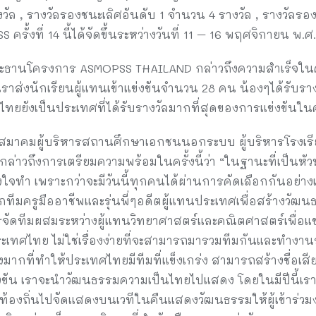
วัล , รางวัลรองชนะเลิศอันดับ 1 จำนวน 4 รางวัล , รางวัลร
ั้งที่ 14 นี้ได้จัดขึ้นระหว่างวันที่ 11 – 16 พฤศจิกายน พ.ศ
านโครงการ ASMOPSS THAILAND กล่าวถึงความสำเร็จในครั้งนี
ที่เราส่งนักเรียนผู้แทนเข้าแข่งขันจำนวน 28 คน น้องๆได้รั
ยยังเป็นประเทศที่ได้รับรางวัลมากที่สุดของการแข่งขันในครั
าคมผู้บริหารสถานศึกษาเอกชนนอกระบบ ผู้บริหารโรงเรีย
วถึงการเตรียมความพร้อมในครั้งนี้ว่า “ในฐานะที่เป็นหัวหน้
ๆตั้งใจทำ เพราะกว่าจะมีวันนี้ทุกคนได้ผ่านการคัดเลือกกันอย่าง
ากทีมครูมืออาชีพและรุ่นพี่ๆอดีตผู้แทนประเทศเพื่อสร้างวัฒ
งการจัดทีมผสมระหว่างผู้แทนวิทยาศาสตร์และคณิตศาสตร์เพื่อแข่
เทศไทย ไม่ใช่เรื่องง่ายที่จะสามารถมารวมทีมกันและทำงานร่ว
ากที่ทำให้ประเทศไทยมีทีมที่แข็งเกร่ง สามารถสร้างชื่อเสีย
ข่งขัน เราจะนำวัฒนธรรมความเป็นไทยไปแสดง โดยในมีปีนี้เร
้องถิ่นไปจัดแสดงบนเวทีในคืนแสดงวัฒนธรรมให้ผู้เข้าร่วม