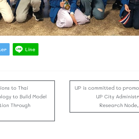
ter
Line
ions to Thai
UP is committed to promot
logy to Build Model
UP City Administ
tion Through
Research Node, 