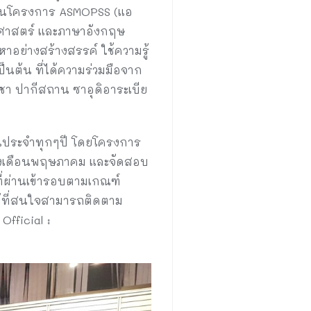
ิ ในโครงการ ASMOPSS (แอ
ิตศาสตร์ และภาษาอังกฤษ
อย่างสร้างสรรค์ ใช้ความรู้
นต้น ที่ได้ความร่วมมือจาก
ูชา ปากีสถาน ซาอุดิอาระเบีย
็นประจำทุกๆปี โดยโครงการ
่วงเดือนพฤษภาคม และจัดสอบ
ี่ผ่านเข้ารอบตามเกณฑ์
ู้ที่สนใจสามารถติดตาม
fficial :