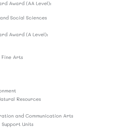
ard Award (AA Level):
 and Social Sciences
ard Award (A Level):
 Fine Arts
ronment
Natural Resources
tration and Communication Arts
 Support Units