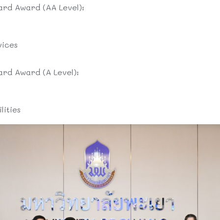
ard Award (AA Level):
vices
ard Award (A Level):
lities