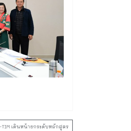
I-TIM เดินหน้ายกระดับหลักสูตร