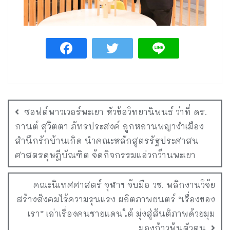
ซอฟต์พาวเวอร์พะเยา หัวข้อวิทยานิพนธ์ ว่าที่ ดร.
กานต์ สุวิตตา ภัทรประสงค์ ลูกหลานพญางำเมือง
สำนึกรักบ้านเกิด นำคณะหลักสูตรรัฐประศาสน
ศาสตรดุษฎีบัณฑิต จัดกิจกรรมแอ่วกว๊านพะเยา
คณะนิเทศศาสตร์ จุฬาฯ จับมือ วช. พลิกงานวิจัย
สร้างสังคมไร้ความรุนแรง ผลิตภาพยนตร์ “เรื่องของ
เรา” เล่าเรื่องคนชายแดนใต้ มุ่งสู่สันติภาพด้วยมุม
มองก้าวพ้นตัวตน