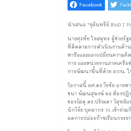
Facebook
Twit
นำเสนอ “จุลินทรีย์ BioD I 
นายศุภชัย ใจสมุทร ผู้ช่วยร
ที่ติดตามการดำเนินงานด้านกา
หารือและแลกเปลี่ยนความคิด
การ และหน่วยงานภาคเครือข่
การพัฒนาพื้นที่ด้วย อววน.
โอกาสนี้ ผศ.ดร.วีรชัย อาจห
ชนา พัฒนสุพงษ์ ผอ.ห้องปฏิ
ของวัสดุ ดร.ปริยะดา วิสุทธ
นักวิจัย บุคลากร วว. เข้าร่
ลดการปล่อยก๊าซเรือนกระจก