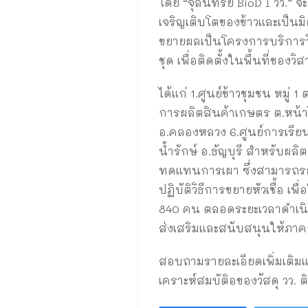
โดย “จุลินทรีย์ BioD I วว.” 
เจริญเติบโตของข้าวและเป็นมิต
ขยายผลเป็นโครงการบริการวิจ
ชุด เพื่อติดตั้งในพื้นที่ของ
ได้แก่ 1.ศูนย์ข้าวชุมชน หมู่
การผลิตสินค้าเกษตร ต.หน้าไ
อ.คลองหลวง 6.ศูนย์การเรีย
น้ำรักษ์ อ.ธัญบุรี สำหรับผล
ทดแทนการเผา ซึ่งสามารถรองร
ปฏิบัติวิธีการขยายหัวเชื้อ 
840 คน ตลอดระยะเวลาดำเนิน
ส่งเสริมและสนับสนุนให้ภาค
สอบถามรายละเอียดเพิ่มเติม
เคราะห์สมบัติอของวัสดุ วว. ต