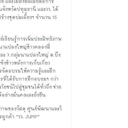
่าย และไม่ส่งผลเสียต่อการ
นจังหวัดปทุมธานี และวว. ได้
้างชุดบ่มเลี้ยงฯ จำนวน 15
ย์เรียนรู้การเพิ่มประสิทธิภาพ
.นาแปลงใหญ่ข้าวคลองสี่
ละ 7.กลุ่มนาแปลงใหญ่ ต.บึง
ังข้าวหลังการเก็บเกี่ยว
รจัดอบรมให้ความรู้และฝึก
รที่ได้รับการฝึกอบรมฯ กว่า
์ไปสู่ชุมชนได้ทั่วถึง ช่วย
่างมั่นคงและยั่งยืน
าพของวัสดุ ศูนย์พัฒนาและวิ
รลูกค้า “วว. JUMP”