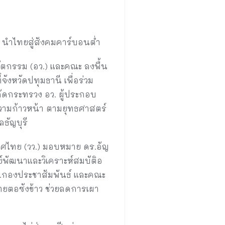
 นำไทยสู่สังคมคาร์บอนต่ำ
ัตกรรม (อว.) และคณะ ลงพื้น
ังหวัดปทุมธานี เพื่อร่วม
ัดกระทรวง อว. ผู้ประกอบ
วามก้าวหน้า ตามยุทธศาสตร์
ธัญบุรี
เทศไทย (วว.) มอบหมาย ดร.อัญ
พัฒนาและวิเคราะห์สมบัติอ
ผอ.กองประชาสัมพันธ์ และคณะ
ลายตอซังข้าว ช่วยลดการเผา