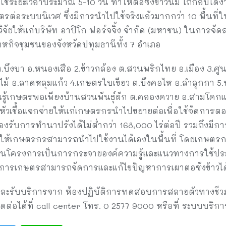
จะใช้ระยะเวลาประมาณ 5-10 วัน ทำให้ตอซังข้าวนิ่ม ไถกลบได้ง
รต่อระบบนิเวศ ซึ่งมีการนำไปใช้จริงแล้วมากกว่า 10 พื้นที่ใ
ัยให้แก่บริษัท อาปิโก ฟอร์จจิ้ง จำกัด (มหาชน) ในการจัดสร
วิสาหกิจชุมชนของจังหวัดปทุมธานีทั้ง 7 อำเภอ
 1 ต.บึงบา อ.หนองเสือ 2.ข้าวกล้อง ต.สวนพริกไทย อ.เมือง 3.ศูน
ม้ อ.ลาดหลุมแก้ว 4.เกษตรใบเขียว ต.บึงคอไห อ.ลำลูกกา 5
นรู้เกษตรพอเพียงบ้านสวนพันธุ์ผัก ต.คลองควาย อ.สามโคกแ
ิตหัวเชื้อแจกจ่ายให้แก่เกษตรกรนำไปขยายต่อเพื่อใช้จัดการตอซ
ับการทำนาปรังได้ไม่ต่ำกว่า 168,000 ไร่ต่อปี รวมถึงมีกา
เพื่อให้เกษตรกรสามารถนำไปใช้งานได้เองในพื้นที่ โดยเกษตรก
โครงการเป็นการกระจายองค์ความรู้และแนวทางการใช้ประโยชน
การเกษตรสามารถจัดการและแก้ไขปัญหาการเผาตอซังข้าวได้อย
และรับบริการจาก ห้องปฏิบัติการทดสอบการสลายตัวทางชีวภ
ิดต่อได้ที่ call center โทร. 0 2577 9000 หรือที่ ระบบบริกา