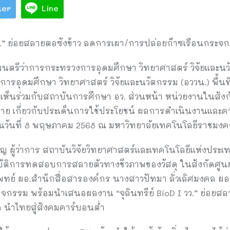
ter
Line
วว.” ย่อยสลายตอซังข้าว ลดการเผา/การปล่อยก๊าซเรือนกระจก
ัฐมนตรีว่าการกระทรวงการอุดมศึกษา วิทยาศาสตร์ วิจัยและนว
รอุดมศึกษา วิทยาศาสตร์ วิจัยและนวัตกรรม (อววน.) พื้นที่จ
เห็นร่วมกับสถาบันการศึกษา อว. ส่วนหน้า หน่วยงานในสังก
าย เกี่ยวกับประเด็นการใช้ประโยชน์ ผลการดำเนินงานและค
 ในวันที่ 8 พฤษภาคม 2568 ณ มหาวิทยาลัยเทคโนโลยีราชมงคล
าญ ผู้ว่าการ สถาบันวิจัยวิทยาศาสตร์และเทคโนโลยีแห่งประ
บัติการทดสอบการสลายตัวทางชีวภาพของวัสดุ ในสังกัดศูนย์
ิแพทย์ ผอ.สำนักสื่อสารองค์กร นางสาวปัทมา ลิ่วเลิศมงคล 
วมกิจกรรม พร้อมนำเสนอผลงาน “จุลินทรีย์ BioD I วว.” ย่อยส
 นำไทยสู่สังคมคาร์บอนต่ำ