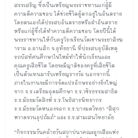
สรรเสริญ ซึ่งเป็นเหรียญพระราชทานแก่ผู้มี
ความดีความชอบ ได้ช่วยชีวิตผู้ตกอยู่ในอันตราย
โดยตนเองได้ประสบอันตรายหรือฝ่าอันตราย
หรือแก่ผู้ซึ่งได้ทำความดีความชอบ โดยปีนี้ได้
พระราชทานให้กับครูโรงเรียนวัดเขาพระยาสังฆ
าราม อ.ลานสัก จ.อุทัยธานี ที่ประสบอุบัติเหตุ
รถบัสทัศนศึกษาไฟไหม้ทำให้นักเรียนและ
คุณครูเสียชีวิต โดยจะมีญาติของครูที่เสียชีวิต
เป็นตัวแทนมารับเหรียญรางวัล นอกจากนี้
ภายในงานจะมีการจัดแปรอักษรอย่างยิ่งใหญ่
จาก ร.ร.เตรียมอุดมศึกษา ร.ร.วชิรธรรมสาธิต
ร.ร.มัธยมวัดสิงห์ ร.ร.โพธิสารพิทยากร
ร.ร.มัธยมวัดหนองจอก ร.ร.บางมดวิทยา “สีสุก
หวาดจวนอุปถัมภ์” และ ร.ร.สามเสนวิทยาลัย
“กิจกรรมวันคล้ายวันสถาปนาคณะลูกเสือแห่ง