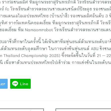
ษา รางวัลชนะเลิศ ทีมลูกพระยาสุรินทรภักดี โรงรียนตำรวจ
ตถ์ fc โรงเรียนตำรวจตระเวนชายแดนชนัตถ์ปิยะอุย รองชนะเลิ
ยแดนเอไอเอประเทศไทย (บ้านบ๋าฮี) รองชนะเลิศอันดับ 3 ที
ิศ รางวัลเทคนิคยอดเยี่ยม ทีมลูกพระยาสุรินทรภักดี โรง
อดเยี่ยม ทีม Namaomrobot โรงเรียนตำรวจตระเวนชายแดน
Uอาชีวศึกษาในครั้งนี้ ได้เฟ้นหาทีมหุ่นยนต์ตัวแทนระดับอาช
นยนต์ตัวแทนระดับอุดมศึกษา ในการแข่งขันหุ่นยนต์ ABU ชิงช
Thailand Championship 2025) ซึ่งจะจัดขึ้นในวันที่ 21 – 2
ุมธานี เพื่อหาตัวแทนประเทศไทยไปเข้าร่วม การแข่งขันในระด
ter
Line