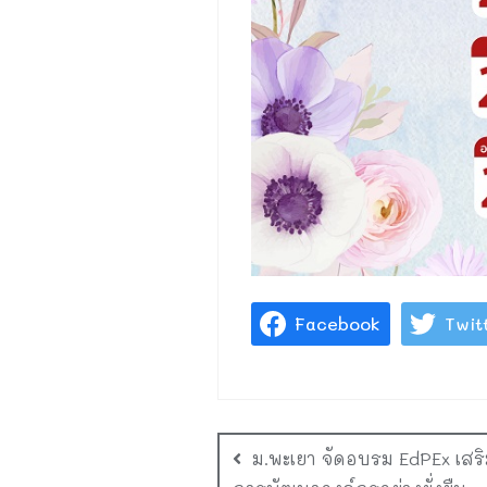
Facebook
Twit
ม.พะเยา จัดอบรม EdPEx เสริ