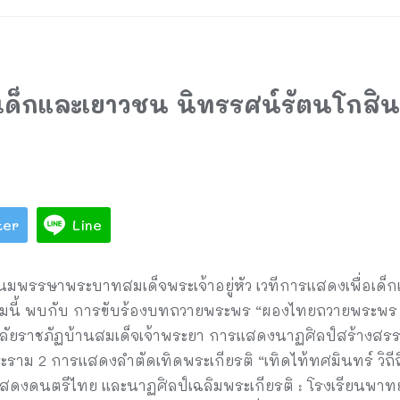
อเด็กและเยาวชน นิทรรศน์รัตนโกสิน
ter
Line
นมพรรษาพระบาทสมเด็จพระเจ้าอยู่หัว เวทีการแสดงเพื่อเด็
มนี้ พบกับ การขับร้องบทถวายพระพร “ผองไทยถวายพระพร 
ลัยราชภัฏบ้านสมเด็จเจ้าพระยา การแสดงนาฏศิลป์สร้างสรร
ม 2 การแสดงลำตัดเทิดพระเกียรติ “เทิดไท้ทศมินทร์ วิถีถิ่น
สดงดนตรีไทย และนาฏศิลป์เฉลิมพระเกียรติ : โรงเรียนพา