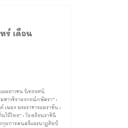
ทร์ เดือน
กและเยาวชน นิทรรศน์
มหาวชิราลงกรณ์กษัตรา” :
ค์ เพลง พระราชาจอมราชัน :
วิถีไทย” : โรงเรียนราชินี
ทยกุลการดนตรีและนาฏศิลป์