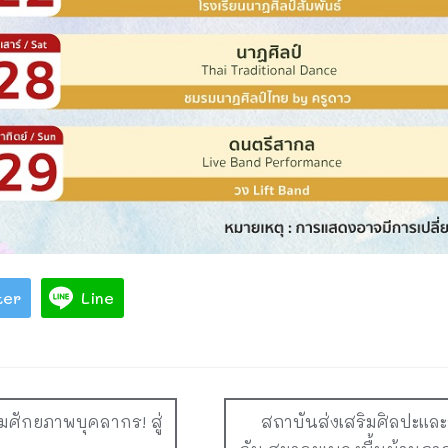
ter
Line
มศักยภาพบุคลากร! สู่
สถาบันส่งเสริมศิลปะแล