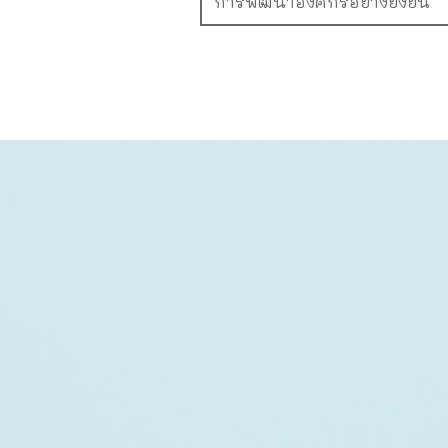
การพัฒนาองค์กรอย่างยั่งยืน