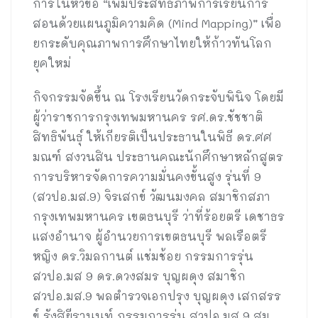
การในหัวข้อ “เพิ่มประสิทธิภาพการเรียนการ
สอนด้วยแผนภูมิความคิด (Mind Mapping)” เพื่อ
ยกระดับคุณภาพการศึกษาไทยให้ก้าวทันโลก
ยุคใหม่
กิจกรรมจัดขึ้น ณ โรงเรียนวัดกระจับพินิจ โดยมี
ผู้ว่าราชการกรุงเทพมหานคร รศ.ดร.ชัชชาติ
สิทธิพันธุ์ ให้เกียรติเป็นประธานในพิธี ดร.ศศ
มณฑ์ สงวนสิน ประธานคณะนักศึกษาหลักสูตร
การบริหารจัดการความมั่นคงขั้นสูง รุ่นที่ 9
(สวปอ.มส.9) จิรเสกข์ วัฒนมงคล สมาชิกสภา
กรุงเทพมหานคร เขตธนบุรี ว่าที่ร้อยตรี เดชาธร
แสงอำนาจ ผู้อำนวยการเขตธนบุรี พลเรือตรี
หญิง ดร.วิมลกานต์ แช่มช้อย กรรมการรุ่น
สวปอ.มส 9 ดร.ดวงสมร บุญผดุง สมาชิก
สวปอ.มส.9 พลตำรวจเอกปรุง บุญผดุง เสกสรร
ข์ รังสิยีรานนท์ กรรมการรุ่น สวปอ.มส 9 สม