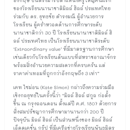
อังกฤษ บินตรงมารับตำแหน่งครูใหญ่คนแรก
ของโรงเรียนนานาชาติมิลล์ ฮิลล์ ประเทศไทย
ร่วมกับ ดร. ยุทธชัย ดำรงมณี ผู้อำนวยการ
โรงเรียน ผู้คร่ำหวอดด้านการศึกษาระดับ
นานาชาติกว่า 30 ปี โรงเรียนนานาชาติมิลล์ ฮิ
ลล์ ประเทศไทย เป็นโรงเรียนนานาชาติระดับ
‘Extraordinary value’ ที่มีมาตรฐานการศึกษา
เช่นเดียวกับโรงเรียนต้นแบบที่สหราชอาณาจักร
พร้อมสิ่งอำนวยความสะดวกที่ครบครัน แต่
ราคาค่าเทอมที่ถูกกว่าอังกฤษถึง 3 เท่า”
เคท ไซม่อน (Kate Simon) กล่าวถึงความร่วมมือ
เชิงกลยุทธ์ในครั้งนี้ว่า “มิลล์ ฮิลล์ สกูล ก่อตั้ง
ขึ้น ณ กรุงลอนดอน ตั้งแต่ปี ค.ศ. 1807 ด้วยการ
สั่งสมปรัชญาการศึกษามานานกว่า 200 ปี
ปัจจุบัน มิลล์ ฮิลล์ เป็นส่วนหนึ่งของ มิลล์ ฮิลล์
เอ็ดดูเคชั่น กรุ๊ป ที่มีเครือข่ายโรงเรียนพันธมิตร