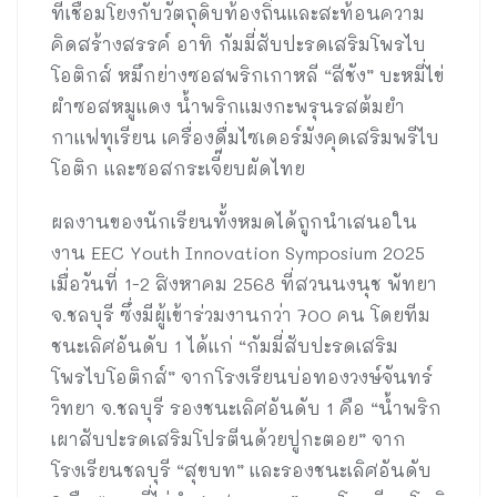
ที่เชื่อมโยงกับวัตถุดิบท้องถิ่นและสะท้อนความ
คิดสร้างสรรค์ อาทิ กัมมี่สับปะรดเสริมโพรไบ
โอติกส์ หมึกย่างซอสพริกเกาหลี “สีชัง” บะหมี่ไข่
ผำซอสหมูแดง น้ำพริกแมงกะพรุนรสต้มยำ
กาแฟทุเรียน เครื่องดื่มไซเดอร์มังคุดเสริมพรีไบ
โอติก และซอสกระเจี๊ยบผัดไทย
ผลงานของนักเรียนทั้งหมดได้ถูกนำเสนอใน
งาน EEC Youth Innovation Symposium 2025
เมื่อวันที่ 1-2 สิงหาคม 2568 ที่สวนนงนุช พัทยา
จ.ชลบุรี ซึ่งมีผู้เข้าร่วมงานกว่า 700 คน โดยทีม
ชนะเลิศอันดับ 1 ได้แก่ “กัมมี่สับปะรดเสริม
โพรไบโอติกส์” จากโรงเรียนบ่อทองวงษ์จันทร์
วิทยา จ.ชลบุรี รองชนะเลิศอันดับ 1 คือ “น้ำพริก
เผาสับปะรดเสริมโปรตีนด้วยปูกะตอย” จาก
โรงเรียนชลบุรี “สุขบท” และรองชนะเลิศอันดับ