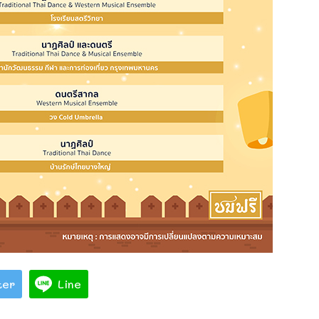
ter
Line