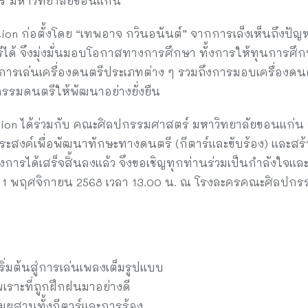
์ มหาวิทยาลัยขอนแก่น
tion ก่อตั้งโดย “เทพอาจ กวินอนันต์” จากการเล็งเห็นถึงปัญ
ีได้ จึงมุ่งมั่นมอบโอกาสทางการศึกษา ทั้งการให้ทุนการศ
เล่นเครื่องดนตรีประเภทต่าง ๆ รวมถึงการมอบเครื่องดนตรี
รมดนตรีให้พัฒนาอย่างยั่งยืน
ation ได้ร่วมกับ คณะศิลปกรรมศาสตร์ มหาวิทยาลัยขอนแก่น
ะสงค์เพื่อพัฒนาทักษะทางดนตรี (กีตาร์และขับร้อง) และส
รงการได้เสร็จสิ้นลงแล้ว จึงขอเชิญทุกท่านร่วมเป็นกำลังใจ
์ที่ 1 พฤศจิกายน 2568 เวลา 13.00 น. ณ โรงละครคณะศิลปกร
เริ่มต้นสู่การเล่นเพลงเต็มรูปแบบ
พเราะที่ถูกฝึกฝนมาอย่างดี
มผสานทั้งกีตาร์และการร้อง