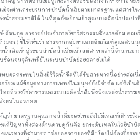
ี่สำคัญ สารเหล่านี้เมื่อถูกชะล้างหรือขับออกจากร่างกาย จะเ
ซึ่งแม้จะผ่านกระบวนการบำบัดน้ำเสียตามมาตรฐาน แต่สารใน
งน้ำธรรมชาติได้ ในที่สุดก็จะย้อนเข้าสู่ระบบผลิตน้ำประปาที
งษ์ รัตนกุล อาจารย์ประจำภาควิชาวิศวกรรมสิ่งแวดล้อม คณ
 (มจธ.) ชี้ให้เห็นว่า สารจากกลุ่มยาและผลิตภัณฑ์ดูแลส่วน
ส่งน้ำเสียเข้าสู่ระบบบำบัดน้ำเสียแล้ว แต่สารเหล่านี้จำนวน
ซับซ้อนจนจุลินทรีย์ในระบบบำบัดย่อยสลายไม่ได้
บผลกระทบในสิ่งมีชีวิตน้ำจืดที่ได้รับสารพวกนี้อย่างต่อเนื
ัยวะ แม้ข้อมูลทางการแพทย์ในมนุษย์ยังมีจำกัด แต่ก็เป็นส
ี่ห่วงโซ่อาหารและระบบผลิตน้ำดื่มพึ่งพิงแหล่งน้ำธรรมชาต
จะส่งผลในอนาคต
ัญว่า มาตรฐานคุณภาพน้ำดื่มของไทยยังไม่มีเกณฑ์เฝ้าระวังส
องแก้ปัญหาทั้งสองด้านควบคู่กันคือ ยกระดับเทคโนโลยีบำบั
ลองแนวทางที่สามารถ “ต่อยอดจากของที่มี” โดยไม่ต้องรื้อ