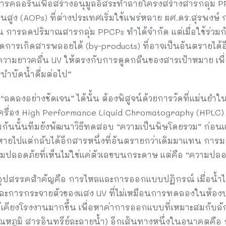
สารคลอรีนเพื่อสร้างอนุมูลอิสระทำลายโครงสร้างสารกลุ่ม PP
สูง (AOPs) ที่ต่างประเทศเริ่มใช้แพร่หลาย ผศ.ดร.สุรพงษ์ กล่าว
การลดปริมาณสารกลุ่ม PPCPs ทำได้จำกัด แต่เมื่อใช้ร่วมกั
ลดการเกิดสารพลอยได้ (by-products) ที่อาจเป็นอันตรายได้อ
วามยาวคลื่น UV ให้ตรงกับการดูดกลืนของสารเป้าหมาย เพื่อ
ำบัดน้ำดื่มต่อไป”
“ลดลงอย่างชัดเจน” ได้นั้น ต้องพิสูจน์ด้วยการวัดที่แม่นยำ
ด้วยเครื่อง High Performance Liquid Chromatography (HPL
้อมกันนั้นทีมยังพัฒนาวิธีทดสอบ “ความเป็นพิษโดยรวม” ก่อนแ
งหายไปแต่กลับได้อีกสารหนึ่งที่อันตรายกว่าเดิมมาแทน การมอ
ความปลอดภัยที่เห็นไม่ใช่แค่ตัวเลขบนกระดาษ แต่คือ “ความปลอด
อุปสรรคสำคัญคือ การไหลและการออกแบบปฏิกรณ์ เมื่อน้ำไ
 และการกระจายตัวของแสง UV ที่ไม่เหมือนการทดลองในห้องปฏ
ล้เคียงโรงงานมากขึ้น เพื่อหาค่าการออกแบบที่เหมาะสมกับ
อุณหภูมิ สารอินทรีย์ละลายน้ำ) อีกเส้นทางหนึ่งในอนาคตคื