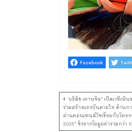
Facebook
Twit
บริติช เคานซิล” เปิดเวทีเฟ้น
ร่วมสร้างแรงบันดาลใจ ด้าน
ผ่านคอนเทนต์โซเชียลกับโครงก
2025” ชิงรางวัลมูลค่ารวมกว่า