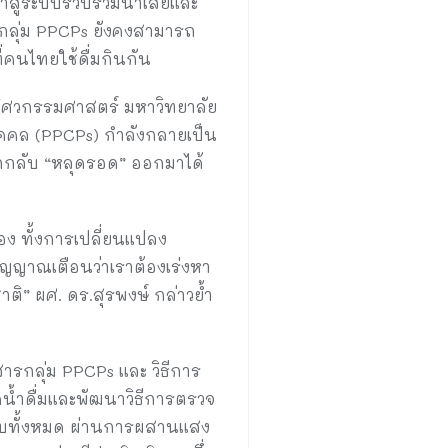
ข้าสู่ระบบรวบรวมน้ำเสียและ
กลุ่ม PPCPs ยังคงสามารถ
่คนไทยใช้ดื่มกินกัน
ะวิศวกรรมศาสตร์ มหาวิทยาลัย
บุคคล (PPCPs) กำลังกลายเป็น
มากกลับ “หลุดรอด” ออกมาได้
่อง ทั้งการเปลี่ยนแปลง
ัญญาณเตือนว่าเราต้องเร่งหา
ิ” ผศ. ดร.สุรพงษ์ กล่าวย้ำ
ารกลุ่ม PPCPs และ วิธีการ
ดน้ำดื่มและพัฒนาวิธีการตรวจ
ระบบทั้งหมด ผ่านการผสานแสง