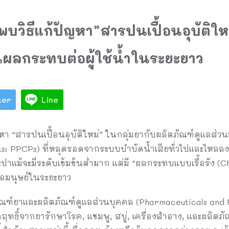
นพบวิธีแก้ปัญหา”สารปนเปื้อนอุบัติ
นผลกระทบต่อผู้ใช้น้ำในระยะยาว
ter
Line
ัญหา “สารปนเปื้อนอุบัติใหม่” ในกลุ่มยากับผลิตภัณฑ์ดูแลส่
s: PPCPs) ที่หลุดรอดจากระบบบำบัดน้ำเสียทั่วไปและไหลลงส
แม้จะมีระดับเข้มข้นต่ำมาก แต่มี “ผลกระทบแบบเรื้อรัง (Chro
อมนุษย์ในระยะยาว
ภัณฑ์ยาและผลิตภัณฑ์ดูแลส่วนบุคคล (Pharmaceuticals and 
ฤทธิ์จากยารักษาโรค, แชมพู, สบู่, เครื่องสำอาง, และผลิตภั