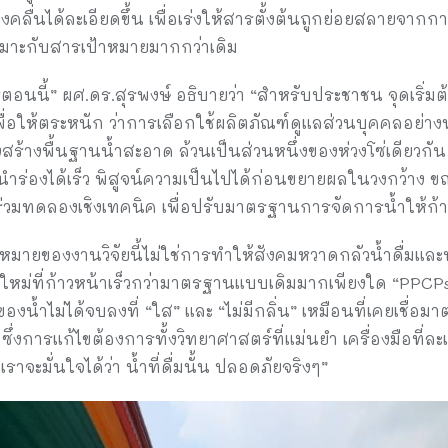
วงคลื่นได้ละเอียดขึ้น เพื่อเร่งให้สารตั้งต้นถูกย่อยสลายจาก
เหมาะกับสารเป้าหมายมากกว่าเดิม
ตอนนี้” ผศ.ดร.สุรพงษ์ อธิบายว่า “สำหรับประชาชน จุดเริ่มต
่เพื่อให้ตระหนัก ว่าการเลือกใช้ผลิตภัณฑ์ดูแลส่วนบุคคลอย่า
สร้างพื้นฐานน้ำสะอาด ล้วนเป็นส่วนหนึ่งของห่วงโซ่เดียวกัน
องนำร่องได้เร็ว พิสูจน์ความเป็นไปได้ก่อนขยายผลในวงกว้าง
ะร่วมทดลองเชิงเทคนิค เพื่อปรับมาตรฐานการจัดการน้ำให้ก้า
าหมายของงานวิจัยนี้ไม่ใช่การทำให้สังคมหวาดกลัวน้ำดื่มและ
นิดใหม่ที่ก้าวหน้าเร็วกว่ามาตรฐานแบบเดิมมากเพียงใด “PP
องน้ำไม่ได้จบลงที่ “ใส” และ “ไม่มีกลิ่น” เหมือนที่เคยเชื่อ
 ซึ่งการแก้ไขต้องการทั้งวิทยาศาสตร์ที่แม่นยำ เครื่องมือที่ละเอ
 เราจะมั่นใจได้ว่า น้ำที่ดื่มนั้น ปลอดภัยจริงๆ”