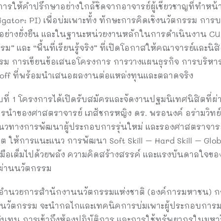
ารให้คำปรึกษาอย่างใกล้ชิดจากอาจารย์ผู้เชี่ยวชาญที่ทำหน้าที่
igator: PI) เพื่อบ่มเพาะทั้ง ทักษะการคิดเชิงนวัตกรรม กา
ิจอย่างยั่งยืน และในฐานะหน่วยงานหลักในการดำเนินงาน CU 
ม” และ “พื้นที่เรียนรู้จริง” ที่เปิดโอกาสให้คณาจารย์และนิสิต
รม การเขียนข้อเสนอโครงการ การวางแผนธุรกิจ การบริห
in-off ที่พร้อมนำเสนอผลงานต่อแหล่งทุนและตลาดจริง
 1 โครงการได้เปิดรับสมัครและจัดงานปฐมนิเทศนิสิตที่ผ่านก
การนำของศาสตราจารย์ เภสัชกรหญิง ดร. พรอนงค์ อร่ามวิทย
แนวทางการพัฒนาผู้ประกอบการรุ่นใหม่ และรองศาสตราจารย์
ต ให้การแนะแนว การพัฒนา Soft Skill – Hard Skill – Glob
ือเต็มไปด้วยพลัง ความคิดสร้างสรรค์ และแรงบันดาลใจของนิ
มผ่านนวัตกรรม
 ผู้อำนวยการสำนักงานนวัตกรรมแห่งชาติ (องค์การมหาชน) ก
วัตกรรม จะนำกลไกและเทคนิคการบ่มเพาะผู้ประกอบการมาถ
ินทุน การเข้าถึงห้องปฏิบัติการ และการใช้ทรัพยากรในมหาวิท