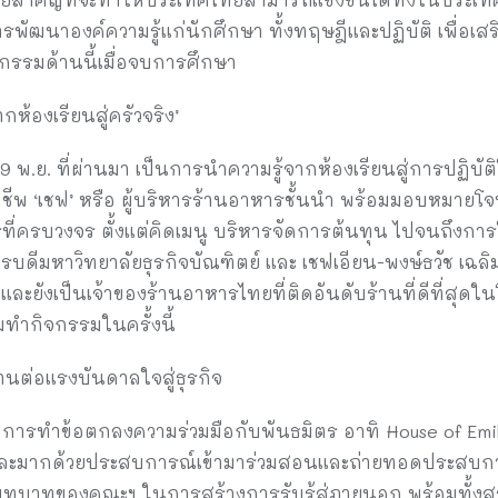
พัฒนาองค์ความรู้แก่นักศึกษา ทั้งทฤษฎีและปฏิบัติ เพื่อเสร
กรรมด้านนี้เมื่อจบการศึกษา
กห้องเรียนสู่ครัวจริง’
 19 พ.ย. ที่ผ่านมา เป็นการนำความรู้จากห้องเรียนสู่การปฏิบัต
ีพ ‘เชฟ’ หรือ ผู้บริหารร้านอาหารชั้นนำ พร้อมมอบหมายโจ
ที่ครบวงจร ตั้งแต่คิดเมนู บริหารจัดการต้นทุน ไปจนถึงกา
รบดีมหาวิทยาลัยธุรกิจบัณฑิตย์ และ เชฟเอียน-พงษ์ธวัช เฉลิมก
และยังเป็นเจ้าของร้านอาหารไทยที่ติดอันดับร้านที่ดีที่สุ
ทำกิจกรรมในครั้งนี้
นต่อแรงบันดาลใจสู่ธุรกิจ
 การทำข้อตกลงความร่วมมือกับพันธมิตร อาทิ House of Emily 
ียงและมากด้วยประสบการณ์เข้ามาร่วมสอนและถ่ายทอดประสบกา
งบทบาทของคณะฯ ในการสร้างการรับรู้สู่ภายนอก พร้อมทั้งส