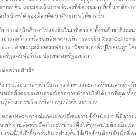
สายอาชีพ และมองเห็นภาพตัวเองที่ชัดเจนมากยิ่งขึ้นว่าต้อง
อะไรบ้างที่ตัวเองต้องพัฒนาศักยภาพให้มากขึ้น
ับการส่งนักศึกษาไปแข่งขันในเวทีต่าง ๆ ทั้งระดับชาติและน
สามารถคว้ารางวัลชนะเลิศ จากเวทีการแข่งขัน Real California
hailand ด้วยเมนูสร้างสรรค์อย่าง “พิซซ่าแกงคั่วปูใบชะพลู”
ี่มลรัฐแคลิฟอร์เนีย ประเทศสหรัฐอเมริกา
มต่อความสำเร็จ
หรือ เชฟเอียน กล่าวว่า โลกการทำงานและการเรียนแตกต่างก
นหรือสั่งสมประสบการณ์จากการทำงานให้ได้มากที่สุด ทั้งก
นรู้ด้านการบริหารจัดการธุรกิจร้านอาหาร
ถ่ายทอดประสบการณ์และแลกเปลี่ยนความรู้กับน้อง ๆ ที่มี
าทำงานต้องรับมือกับอะไรบ้าง เพื่อให้ทุกคนไม่ต้องเสียเวลาเ
งานนี้ได้เร็วขึ้นกว่าเดิม อย่างเช่น ได้เปิดร้านต้อนรับนัก