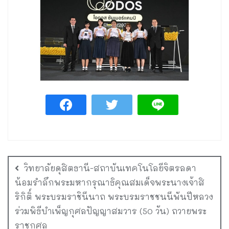
วิทยาลัยดุสิตธานี-สถาบันเทคโนโลยีจิตรลดา
น้อมรำลึกพระมหากรุณาธิคุณสมเด็จพระนางเจ้าสิ
ริกิติ์ พระบรมราชินีนาถ พระบรมราชชนนีพันปีหลวง
ร่วมพิธีบำเพ็ญกุศลปัญญาสมวาร (50 วัน) ถวายพระ
ราชกุศล