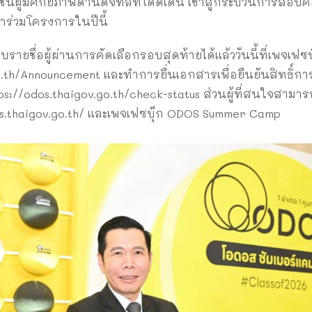
ชนผู้มีศักยภาพด้านดิจิทัลที่โดดเด่น เข้าสู่กระบวนการสอบ
าร่วมโครงการในปีนี้
บรายชื่อผู้ผ่านการคัดเลือกรอบสุดท้ายได้แล้ววันนี้ที่เพจ
o.th/Announcement และทำการยื่นเอกสารเพื่อยืนยันสิทธิ์ก
ttps://odos.thaigov.go.th/check-status ส่วนผู้ที่สนใจสาม
s.thaigov.go.th/ และเพจเฟซบุ๊ก ODOS Summer Camp