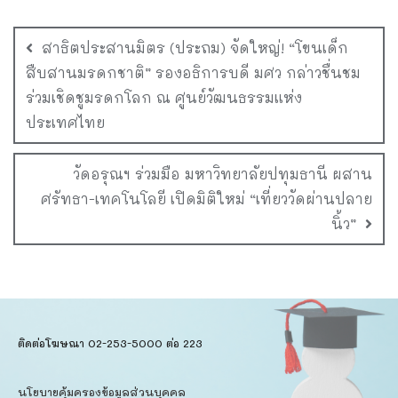
สาธิตประสานมิตร (ประถม) จัดใหญ่! “โขนเด็ก
สืบสานมรดกชาติ” รองอธิการบดี มศว กล่าวชื่นชม
ร่วมเชิดชูมรดกโลก ณ ศูนย์วัฒนธรรมแห่ง
ประเทศไทย
วัดอรุณฯ ร่วมมือ มหาวิทยาลัยปทุมธานี ผสาน
ศรัทธา-เทคโนโลยี เปิดมิติใหม่ “เที่ยววัดผ่านปลาย
นิ้ว”
ติดต่อโฆษณา 02-253-5000​ ต่อ 223
นโยบายคุ้มครองข้อมูลส่วนบุคคล​