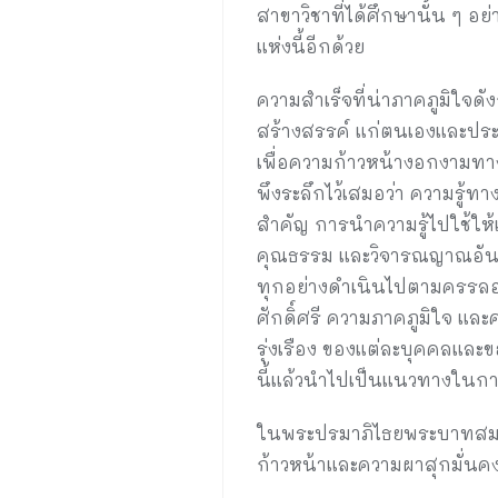
สาขาวิชาที่ได้ศึกษานั้น ๆ อย
แห่งนี้อีกด้วย
ความสำเร็จที่น่าภาคภูมิใจดั
สร้างสรรค์ แก่ตนเองและประเ
เพื่อความก้าวหน้างอกงามทาง
พึงระลึกไว้เสมอว่า ความรู้ทา
สำคัญ การนำความรู้ไปใช้ให้เ
คุณธรรม และวิจารณญาณอันเท
ทุกอย่างดำเนินไปตามครรลอง
ศักดิ์ศรี ความภาคภูมิใจ แล
รุ่งเรือง ของแต่ละบุคคลแล
นี้แล้วนำไปเป็นแนวทางในก
ในพระปรมาภิไธยพระบาทสมเด็จ
ก้าวหน้าและความผาสุกมั่น