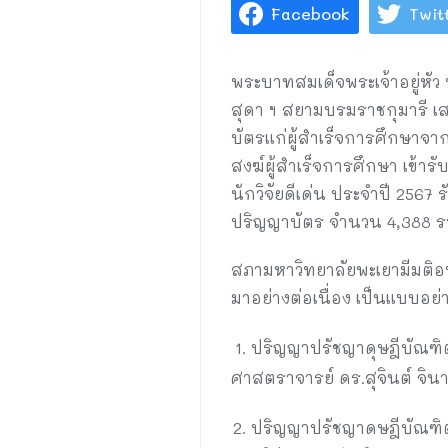
Facebook
Twit
พระบาทสมเด็จพระเจ้าอยู่หั
สุดา ฯ สยามบรมราชกุมารี
บัตรแก่ผู้สำเร็จการศึกษาจา
สงฆ์ผู้สำเร็จการศึกษา เข้
นักวิจัยดีเด่น ประจำปี 256
ปริญญาบัตร จำนวน 4,388 รา
สภามหาวิทยาลัยพะเยามีมติอน
มาอย่างต่อเนื่อง เป็นแบบอย่
ปริญญาปรัชญาดุษฎีบัณฑิต
ศาสตราจารย์ ดร.สุจินต์ จิน
ปริญญาปรัชญาดษฎีบัณฑิต