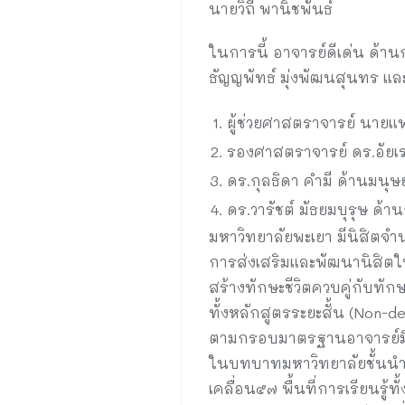
นายวิถี พานิชพันธ์
ในการนี้ อาจารย์ดีเด่น ด้า
ธัญญพัทธ์ มุ่งพัฒนสุนทร และ
ผู้ช่วยศาสตราจารย์ นายแพท
รองศาสตราจารย์ ดร.อัยเร
ดร.กุลธิดา คำมี ด้านมนุ
ดร.วารัชต์ มัธยมบุรุษ ด้า
มหาวิทยาลัยพะเยา มีนิสิตจำ
การส่งเสริมและพัฒนานิสิตใ
สร้างทักษะชีวิตควบคู่กับทั
ทั้งหลักสูตรระยะสั้น (Non
ตามกรอบมาตรฐานอาจารย์มืออ
ในบทบาทมหาวิทยาลัยชั้นนำใน
เคลื่อน๕๗ พื้นที่การเรียนรู