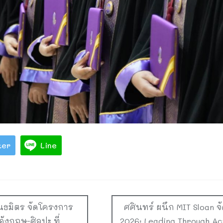
ter
Line
ันธมิตร จัดโครงการ
ศศินทร์ ผนึก MIT Sloan จ
งกฤษ-ศิลปะ ที่
2026: Leading Through Ac