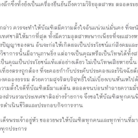
่างลึกซึ้งทั้งยังเป็นเครื่องยืนยันถึงความวิริยอุตสาหะ ตลอดร
งกล่าว ควรจะทำให้บัณฑิตมีความตั้งใจอันแน่วแน่มั่นคง ที่จะน
ทศชาติให้มากที่สุด ทั้งมีความอุตสาหะพากเพียรที่จะแสวงหาค
ปัญญาของตน อันจะก่อให้เกิดผลเป็นประโยชน์แก่สังคมและชาต
งวิชาการนั้นมีอานุภาพยิ่ง แต่อาจเป็นคุณหรือเป็นโทษได้ทั้งส
ป็นคุณเป็นประโยชน์แท้แต่อย่างเดียว ไม่เป็นโทษเสียหายนั้น
ี่ยงตรงถูกต้อง ที่จะคอยกำกับประคับประคองและวินิจฉัยตั
คลองธรรม ด้วยความสุจริตบริสุทธิ์ใจไม่เบี่ยงเบนหันเหไป
ะความตั้งใจดีที่บัณฑิตมีมาแต่ต้น ตลอดจนบ่อนทำลายความม
ะของส่วนรวมประเทศชาติอย่างร้ายกาจ จึงขอให้บัณฑิตทุกคน
ารดำเนินชีวิตและประกอบกิจการงาน
พระเจ้าอยู่หัว ขออวยพรให้บัณฑิตทุกคนและทุกท่านที่มาร่ว
คงทุกประการ