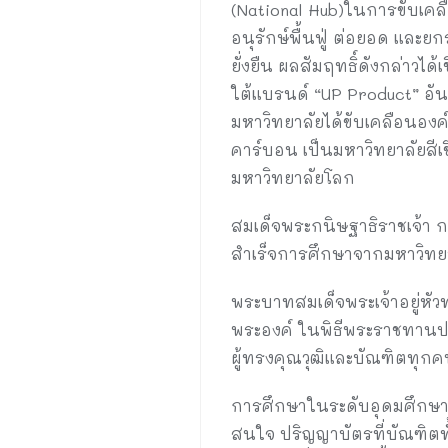
(National Hub)ในการขับเคลื
อนุรักษ์พื้นฟู่ ต่อยอด และ
ยั่งยืน ผลสัมฤทธิ์ดังกล่าว
ใต้แบรนด์ “UP Product” อั
มหาวิทยาลัยได้ขับเคลือนองค์
คาร์บอน เป็นมหาวิทยาลัยสีเข
มหาวิทยาลัยโลก
สมเด็จพระกนิษฐาธิราชเจ้า
สำเร็จการศึกษาจากมหาวิทยา
พระบาทสมเด็จพระเจ้าอยู่หั
พระองค์ ในพิธีพระราชทานป
ผู้ทรงคุณวุฒิและบัณฑิตทุกคน
การศึกษาในระดับอุดมศึกษา เ
สนใจ ปริญญาบัตรที่บัณฑิตทั้