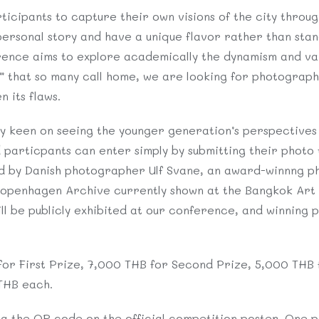
rticipants to capture their own visions of the city thro
 personal story and have a unique flavor rather than stan
ence aims to explore academically the dynamism and va
 that so many call home, we are looking for photographs
 its flaws.
y keen on seeing the younger generation’s perspectives 
 particpants can enter simply by submitting their photo 
ed by Danish photographer Ulf Svane, an award-winnng p
openhagen Archive currently shown at the Bangkok Art 
ll be publicly exhibited at our conference, and winning 
for First Prize, 7,000 THB for Second Prize, 5,000 THB f
THB each.
ia the QR code on the official competition poster. One p