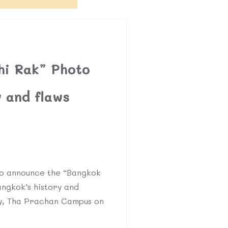
hi Rak” Photo
y and flaws
 to announce the “Bangkok
ngkok’s history and
ty, Tha Prachan Campus on