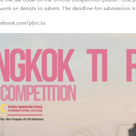
ork or details to submit. The deadline for submissions is
cebook.com/pbic.tu