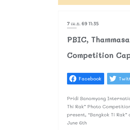
7 เม.ย. 69 11:35
PBIC, Thammasat
Competition Capt
Facebook
Twit
Pridi Banomyong Internatio
Thi Rak” Photo Competition
present, “Bangkok Ti Rak” 
June 6th