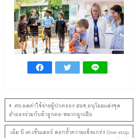
ศธ.ลดค่าใช้จ่ายผู้ปกครอง สลช.อนุโลมแต่งชุด
ลำลองร่วมกับผ้าผูกคอ-หมวกลูกเสือ
เอ็ม บี เค เซ็นเตอร์ ตอกย้ำความแข็งแกร่ง One-stop