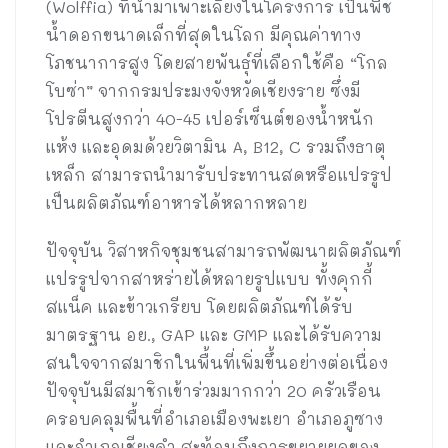
(Wolffia) ที่นำมาเพาะเลี้ยงในโครงการ เป็นพืช
น้ำดอกขนาดเล็กที่สุดในโลก มีคุณค่าทาง
โภชนาการสูง โดยสายพันธุ์ที่เลือกใช้คือ “โกล
โบซ่า” จากกรมประมงจังหวัดเชียงราย ซึ่งมี
โปรตีนสูงกว่า 40-45 เปอร์เซ็นต์ของน้ำหนัก
แห้ง และอุดมด้วยวิตามิน A, B12, C รวมถึงธาตุ
เหล็ก สามารถนำมารับประทานสดหรือแปรรูป
เป็นผลิตภัณฑ์อาหารได้หลากหลาย
ปัจจุบัน วิสาหกิจชุมชนสามารถพัฒนาผลิตภัณฑ์
แปรรูปจากสาหร่ายได้หลายรูปแบบ ทั้งคุกกี้
สแน็ค และข้าวเกรียบ โดยผลิตภัณฑ์ได้รับ
มาตรฐาน อย., GAP และ GMP และได้รับความ
สนใจจากสมาชิกในพื้นที่เพิ่มขึ้นอย่างต่อเนื่อง
ปัจจุบันมีสมาชิกเข้าร่วมมากกว่า 20 ครัวเรือน
ครอบคลุมพื้นที่อำเภอเมืองพะเยา อำเภอภูซาง
และอำเภอเชียงคำ สะท้อนถึงการขยายผลของ