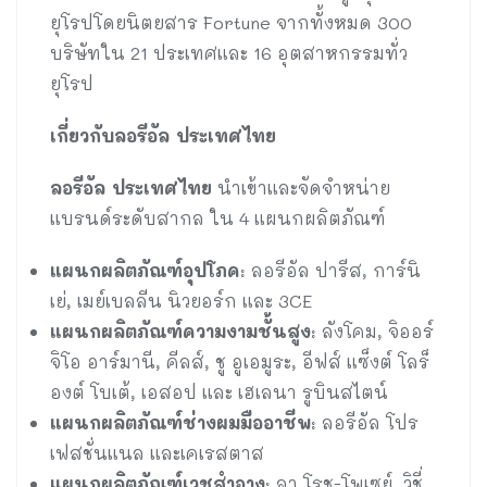
ยุโรปโดยนิตยสาร Fortune จากทั้งหมด 300
บริษัทใน 21 ประเทศและ 16 อุตสาหกรรมทั่ว
ยุโรป
เกี่ยวกับลอรีอัล ประเทศไทย
ลอรีอัล ประเทศไทย
นำเข้าและจัดจำหน่าย
แบรนด์ระดับสากล ใน 4 แผนกผลิตภัณฑ์
แผนกผลิตภัณฑ์อุปโภค
: ลอรีอัล ปารีส, การ์นิ
เย่, เมย์เบลลีน นิวยอร์ก และ 3CE
แผนกผลิตภัณฑ์ความงามชั้นสูง
: ลังโคม, จิออร์
จิโอ อาร์มานี, คีลส์, ชู อูเอมูระ, อีฟส์ แซ็งต์ โลร็
องต์ โบเต้, เอสอป และ เฮเลนา รูบินสไตน์
แผนกผลิตภัณฑ์ช่างผมมืออาชีพ
: ลอรีอัล โปร
เฟสชั่นแนล และเคเรสตาส
แผนกผลิตภัณฑ์เวชสำอาง
: ลา โรช-โพเซย์, วิชี่