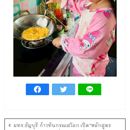
มทร.ธัญบุรี ก้าวทันกระแสโลก เปิด”หลักสูตร