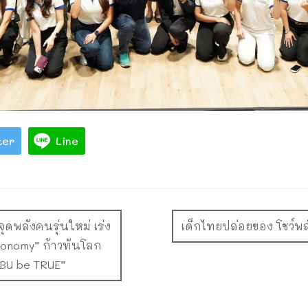
ter
Line
ุดพลังคนรุ่นใหม่ เร่ง
เด็กไทยปล่อยของ โชว์พ
Economy” ก้าวทันโลก
“BU be TRUE”