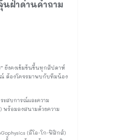
ลุ้นฝ่าด่านคำถาม
 ยังคงเข้มข้นขึ้นทุกสัปดาห์
ารณ์ ต้องโคจรมาพบกับทีมน้อง
ำประสบการณ์และความ
ยม) พร้อมลงสนามด้วยความ
oGophysics (ลีโอ-โก-ฟิสิกส์)