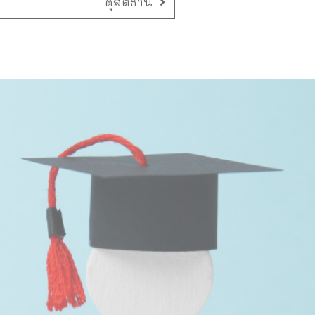
ดุสิตธานี