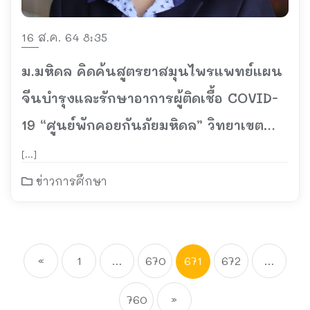
16 ส.ค. 64 8:35
ม.มหิดล คิดค้นสูตรยาสมุนไพรแพทย์แผน
จีนบำรุงและรักษาอาการผู้ติดเชื้อ COVID-
19 “ศูนย์พักคอยกันภัยมหิดล” วิทยาเขต
นครสวรรค์
[…]
ข่าวการศึกษา
«
1
…
670
671
672
…
760
»