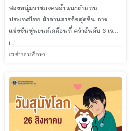
สองหนุ่มราชมงคลล้านนาตัวแทน
ประเทศไทย ฝ่าด่านภารกิจสุดหิน การ
แข่งขันหุ่นยนต์เคลื่อนที่ คว้าอันดับ 3 เวที
World Skills Asia Online Friendly Skills
[…]
Game 2021
ข่าวการศึกษา