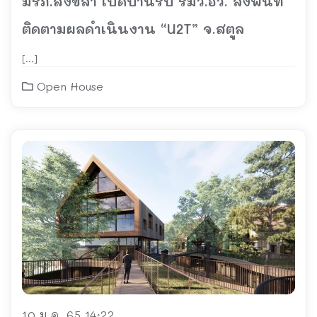
มรภ.สงขลา เปิดบ้านรับ รมว.อว. ลงพื้นที่
ติดตามผลดำเนินงาน “U2T” จ.สตูล
[…]
Open House
10 ม.ค. 65 14:22