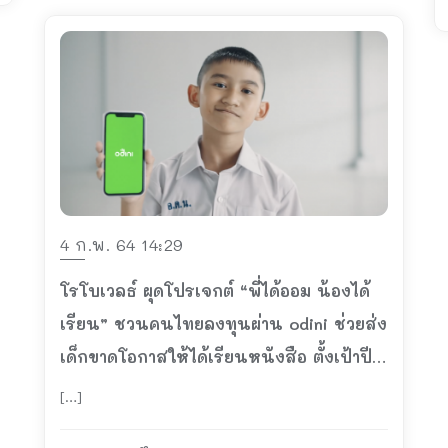
4 ก.พ. 64 14:29
โรโบเวลธ์ ผุดโปรเจกต์ “พี่ได้ออม น้องได้
เรียน” ชวนคนไทยลงทุนผ่าน odini ช่วยส่ง
เด็กขาดโอกาสให้ได้เรียนหนังสือ ตั้งเป้าปี
64 มอบทุนการศึกษา 3,000,000 บาท
[…]